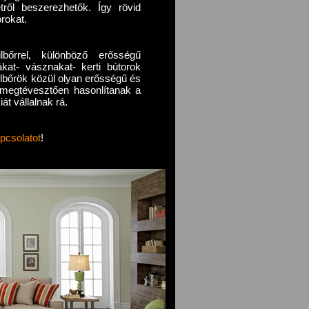
ről beszerezhetők. Így rövid
orokat.
lbőrrel, különböző erősségű
kat- vásznakat- kerti bútorok
ilbőrök közül olyan erősségű és
megtévesztően hasonlítanak a
át vállalnak rá.
pcsolatot
!