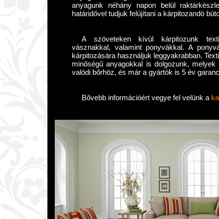
anyagunk néhány napon belül raktárkészlet
határidővel tudjuk felújítani a kárpitozandó bút
A szöveteken kívül kárpitozunk texti
vásznakkal, valamint ponyvákkal. A ponyvá
kárpitozására használjuk leggyakrabban. Text
minőségű anyagokkal is dolgozunk, melyek 
valódi bőrhöz, és már a gyártók is 5 év garanci
Bővebb információért vegye fel velünk a
ka