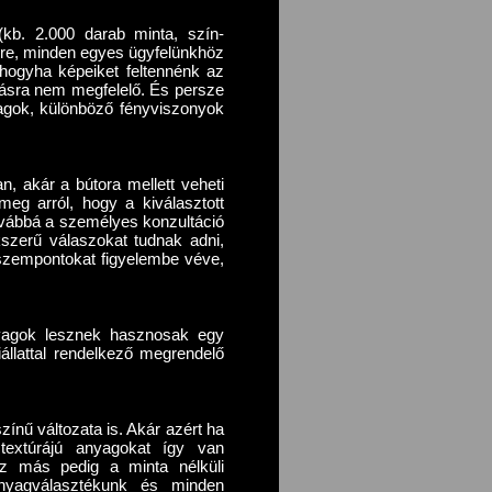
(kb. 2.000 darab minta, szín-
rre, minden egyes ügyfelünkhöz
hogyha képeiket feltennénk az
ntásra nem megfelelő. És persze
yagok, különböző fényviszonyok
n, akár a bútora mellett veheti
eg arról, hogy a kiválasztott
Továbbá a személyes konzultáció
szerű válaszokat tudnak adni,
i szempontokat figyelembe véve,
yagok lesznek hasznosak egy
állattal rendelkező megrendelő
ínű változata is. Akár azért ha
textúrájú anyagokat így van
z más pedig a minta nélküli
nyagválasztékunk és minden