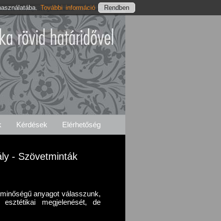
használatába.
További információ
ábaszentmihályi Szolgáltatásaink
Elérhetőségeink
k
Kérdések
Elérhetőség
ly - Szövetminták
ó minőségű anyagot válasszunk,
 esztétikai megjelenését, de