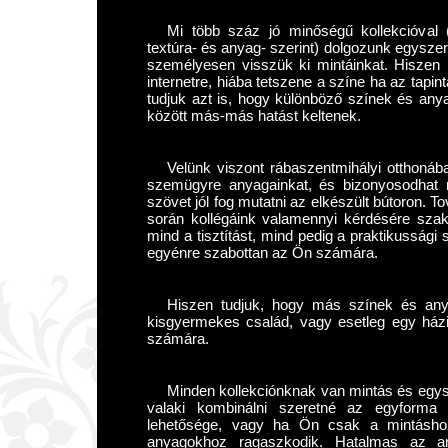
Mi több száz jó minőségű kollekcióval 
textúra- és anyag- szerint) dolgozunk egysze
személyesen visszük ki mintáinkat. Hiszen 
internetre, hiába tetszene a színe ha az tapi
tudjuk azt is, hogy különböző színek és an
között más-más hatást keltenek.
Velünk viszont rábaszentmihályi otthonába
szemügyre anyagainkat, és bizonyosodhat m
szövet jól fog mutatni az elkészült bútoron. 
során kollégáink valamennyi kérdésére szak
mind a tisztítást, mind pedig a praktikusság
egyénre szabottan az Ön számára.
Hiszen tudjuk, hogy más színek és an
kisgyermekes család, vagy esetleg egy házi
számára.
Minden kollekciónknak van mintás és egysz
valaki kombinálni szeretné az egyforma 
lehetősége, vagy ha Ön csak a mintásho
anyagokhoz ragaszkodik. Hatalmas az a