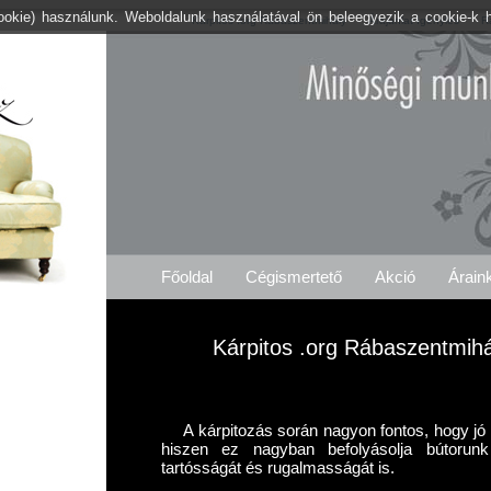
cookie) használunk. Weboldalunk használatával ön beleegyezik a cookie-k 
Kárpitos .org Rábaszentmihály
Árajánlat Igénylés
R
Főoldal
Cégismertető
Akció
Árain
Kárpitos .org Rábaszentmihá
A kárpitozás során nagyon fontos, hogy j
hiszen ez nagyban befolyásolja bútorunk
tartósságát és rugalmasságát is.