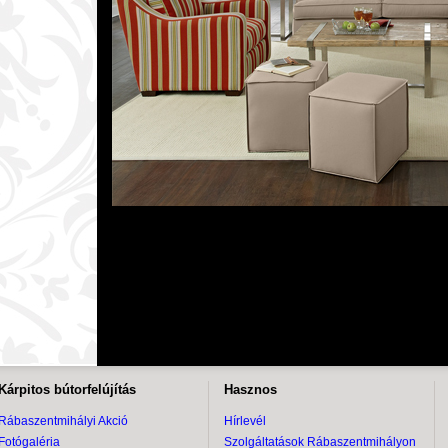
Kárpitos bútorfelújítás
Hasznos
Rábaszentmihályi Akció
Hírlevél
Fotógaléria
Szolgáltatások Rábaszentmihályon