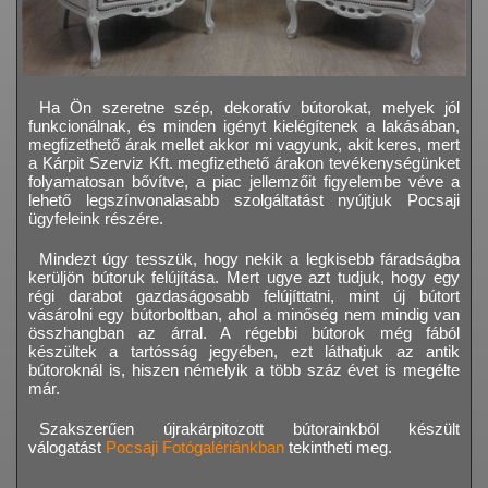
Ha Ön szeretne szép, dekoratív bútorokat, melyek jól
funkcionálnak, és minden igényt kielégítenek a lakásában,
megfizethető árak mellet akkor mi vagyunk, akit keres, mert
a Kárpit Szerviz Kft. megfizethető árakon tevékenységünket
folyamatosan bővítve, a piac jellemzőit figyelembe véve a
lehető legszínvonalasabb szolgáltatást nyújtjuk Pocsaji
ügyfeleink részére.
Mindezt úgy tesszük, hogy nekik a legkisebb fáradságba
kerüljön bútoruk felújítása. Mert ugye azt tudjuk, hogy egy
régi darabot gazdaságosabb felújíttatni, mint új bútort
vásárolni egy bútorboltban, ahol a minőség nem mindig van
összhangban az árral. A régebbi bútorok még fából
készültek a tartósság jegyében, ezt láthatjuk az antik
bútoroknál is, hiszen némelyik a több száz évet is megélte
már.
Szakszerűen újrakárpitozott bútorainkból készült
válogatást
Pocsaji Fotógalériánkban
tekintheti meg.