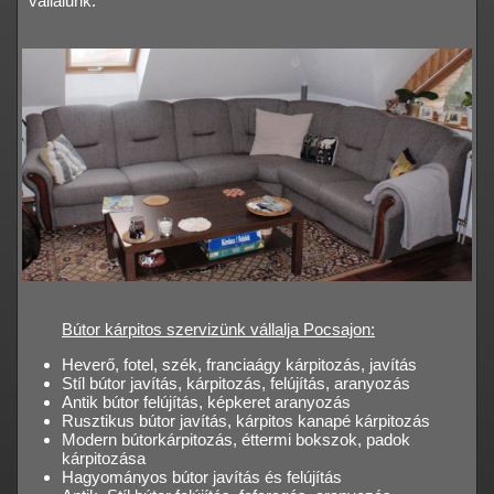
vállalunk.
Bútor kárpitos szervizünk vállalja Pocsajon:
Heverő, fotel, szék, franciaágy kárpitozás, javítás
Stíl bútor javítás, kárpitozás, felújítás, aranyozás
Antik bútor felújítás, képkeret aranyozás
Rusztikus bútor javítás, kárpitos kanapé kárpitozás
Modern bútorkárpitozás, éttermi bokszok, padok
kárpitozása
Hagyományos bútor javítás és felújítás