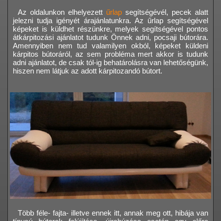
Az oldalunkon elhelyezett
űrlap
segítségévél, pecek alatt
jelezni tudja igényét árajánlatunkra. Az űrlap segítségével
képeket is küldhet részünkre, melyek segítségével pontos
átkárpitozási ajánlatot tudunk Önnek adni, pocsaji bútorára.
Amennyiben nem tud valamilyen okból, képeket küldeni
kárpitos bútoráról, az sem probléma mert akkor is tudunk
adni ajánlatot, de csak tól-ig behatárolásra van lehetőségünk,
hiszen nem látjuk az adott kárpitozandó bútort.
Több féle- fajta- illetve ennek itt, annak meg ott, hibája van