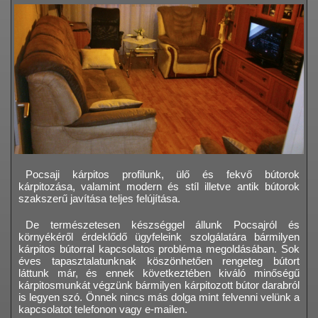
Pocsaji kárpitos profilunk, ülő és fekvő bútorok
kárpitozása, valamint modern és stíl illetve antik bútorok
szakszerű javítása teljes felújítása.
De természetesen készséggel állunk Pocsajról és
környékéről érdeklődő ügyfeleink szolgálatára bármilyen
kárpitos bútorral kapcsolatos probléma megoldásában. Sok
éves tapasztalatunknak köszönhetően rengeteg bútort
láttunk már, és ennek következtében kiváló minőségű
kárpitosmunkát végzünk bármilyen kárpitozott bútor darabról
is legyen szó. Önnek nincs más dolga mint felvenni velünk a
kapcsolatot telefonon vagy e-mailen.