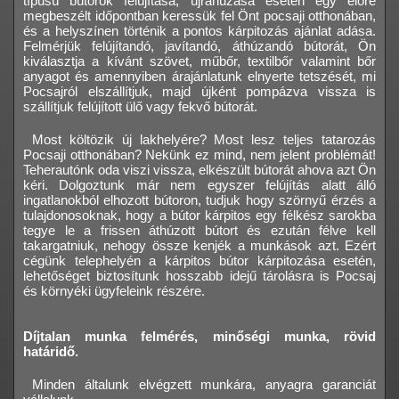
típusú bútorok felújítása, újrahúzása esetén egy előre
megbeszélt időpontban keressük fel Önt pocsaji otthonában,
és a helyszínen történik a pontos kárpitozás ajánlat adása.
Felmérjük felújítandó, javítandó, áthúzandó bútorát, Ön
kiválasztja a kívánt szövet, műbőr, textilbőr valamint bőr
anyagot és amennyiben árajánlatunk elnyerte tetszését, mi
Pocsajról elszállítjuk, majd újként pompázva vissza is
szállítjuk felújított ülő vagy fekvő bútorát.
Most költözik új lakhelyére? Most lesz teljes tatarozás
Pocsaji otthonában? Nekünk ez mind, nem jelent problémát!
Teherautónk oda viszi vissza, elkészült bútorát ahova azt Ön
kéri. Dolgoztunk már nem egyszer felújítás alatt álló
ingatlanokból elhozott bútoron, tudjuk hogy szörnyű érzés a
tulajdonosoknak, hogy a bútor kárpitos egy félkész sarokba
tegye le a frissen áthúzott bútort és ezután félve kell
takargatniuk, nehogy össze kenjék a munkások azt. Ezért
cégünk telephelyén a kárpitos bútor kárpitozása esetén,
lehetőséget biztosítunk hosszabb idejű tárolásra is Pocsaj
és környéki ügyfeleink részére.
Díjtalan munka felmérés, minőségi munka, rövid
határidő.
Minden általunk elvégzett munkára, anyagra garanciát