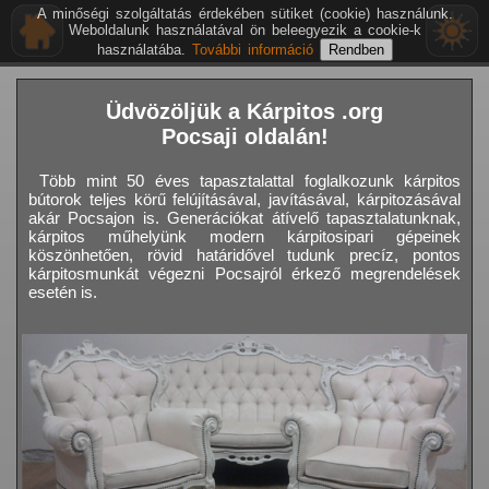
A minőségi szolgáltatás érdekében sütiket (cookie) használunk.
Weboldalunk használatával ön beleegyezik a cookie-k
használatába.
További információ
Üdvözöljük a Kárpitos .org
Pocsaji oldalán!
Több mint 50 éves tapasztalattal foglalkozunk kárpitos
bútorok teljes körű felújításával, javításával, kárpitozásával
akár Pocsajon is. Generációkat átívelő tapasztalatunknak,
kárpitos műhelyünk modern kárpitosipari gépeinek
köszönhetően, rövid határidővel tudunk precíz, pontos
kárpitosmunkát végezni Pocsajról érkező megrendelések
esetén is.