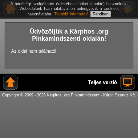
A minőségi szolgáltatás érdekében sütiket (cookie) használunk.
Weboldalunk használatával ön beleegyezik a cookie-k
használatába.
További információ
Üdvözöljük a Kárpitos .org
Pinkamindszenti oldalán!
Az oldal nem található!
Teljes verzió
Copyright © 2009 - 2026 Kárpitos .org Pinkamindszent - Kárpit Szerviz Kft.