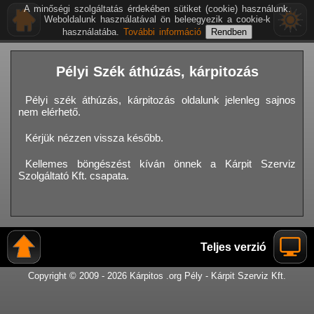
A minőségi szolgáltatás érdekében sütiket (cookie) használunk.
Weboldalunk használatával ön beleegyezik a cookie-k
használatába.
További információ
Pélyi Szék áthúzás, kárpitozás
Pélyi szék áthúzás, kárpitozás oldalunk jelenleg sajnos
nem elérhető.
Kérjük nézzen vissza később.
Kellemes böngészést kíván önnek a Kárpit Szerviz
Szolgáltató Kft. csapata.
Teljes verzió
Copyright © 2009 - 2026 Kárpitos .org Pély - Kárpit Szerviz Kft.