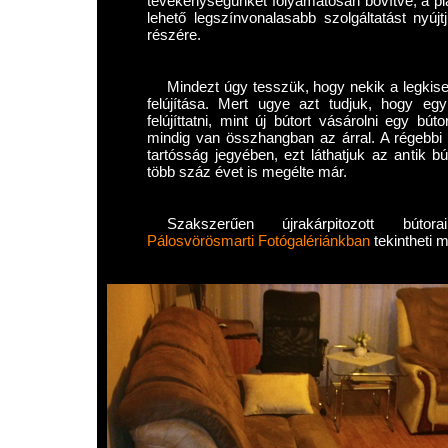
tevékenységünket folyamatosan bővítve, a pia
lehető legszínvonalasabb szolgáltatást nyújt
részére.
Mindezt úgy tesszük, hogy nekik a legkise
felújítása. Mert ugye azt tudjuk, hogy eg
felújíttatni, mint új bútort vásárolni egy b
mindig van összhangban az árral. A régebbi
tartósság jegyében, ezt láthatjuk az antik b
több száz évet is megélte már.
Szakszerűen újrakárpitozott bútora
Pálosvörösmarti Fotógalériánkban
tekintheti 