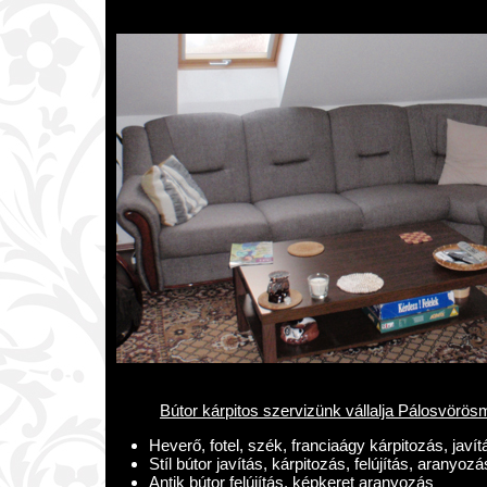
Bútor kárpitos szervizünk vállalja Pálosvörös
Heverő, fotel, szék, franciaágy kárpitozás, javít
Stíl bútor javítás, kárpitozás, felújítás, aranyozá
Antik bútor felújítás, képkeret aranyozás