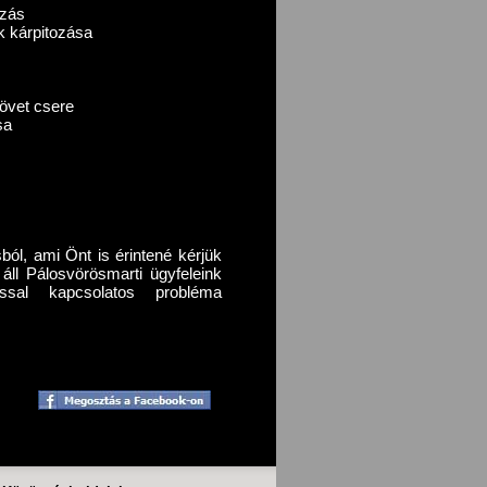
ozás
k kárpitozása
s
zövet csere
sa
ból, ami Önt is érintené kérjük
ll Pálosvörösmarti ügyfeleink
zással kapcsolatos probléma