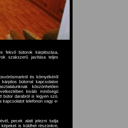
 és fekvő bútorok kárpitozása,
rok szakszerű javítása teljes
osvörösmartról és környékéről
 kárpitos bútorral kapcsolatos
sztalatunknak köszönhetően
övetkeztében kiváló minőségű
 bútor darabról is legyen szó.
 kapcsolatot telefonon vagy e-
vél, pecek alatt jelezni tudja
l képeket is küldhet részünkre,