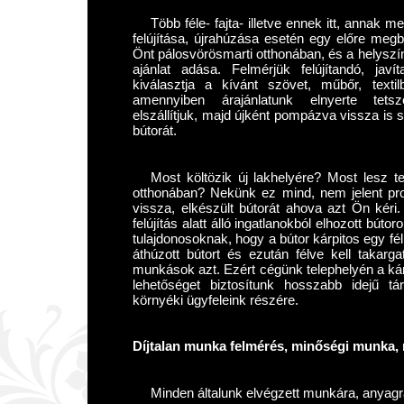
Több féle- fajta- illetve ennek itt, annak m
felújítása, újrahúzása esetén egy előre megb
Önt pálosvörösmarti otthonában, és a helyszín
ajánlat adása. Felmérjük felújítandó, jav
kiválasztja a kívánt szövet, műbőr, texti
amennyiben árajánlatunk elnyerte tetsz
elszállítjuk, majd újként pompázva vissza is szá
bútorát.
Most költözik új lakhelyére? Most lesz te
otthonában? Nekünk ez mind, nem jelent pro
vissza, elkészült bútorát ahova azt Ön kér
felújítás alatt álló ingatlanokból elhozott bút
tulajdonosoknak, hogy a bútor kárpitos egy fé
áthúzott bútort és ezután félve kell takar
munkások azt. Ezért cégünk telephelyén a kár
lehetőséget biztosítunk hosszabb idejű tá
környéki ügyfeleink részére.
Díjtalan munka felmérés, minőségi munka, r
Minden általunk elvégzett munkára, anyagra