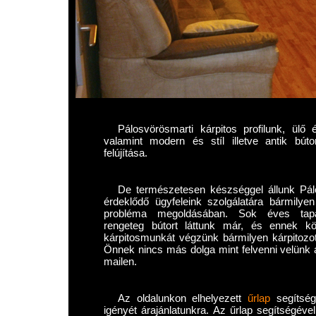
Pálosvörösmarti kárpitos profilunk, ülő
valamint modern és stíl illetve antik búto
felújítása.
De természetesen készséggel állunk Pál
érdeklődő ügyfeleink szolgálatára bármilyen
probléma megoldásában. Sok éves tapa
rengeteg bútort láttunk már, és ennek k
kárpitosmunkát végzünk bármilyen kárpitozott
Önnek nincs más dolga mint felvenni velünk a
mailen.
Az oldalunkon elhelyezett
űrlap
segítségé
igényét árajánlatunkra. Az űrlap segítségéve