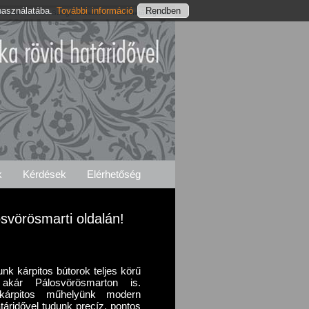
használatába.
További információ
Pálosvörösmarti Szolgáltatásaink
Elérhetőségeink
k
Kérdések
Elérhetőség
osvörösmarti oldalán!
unk kárpitos bútorok teljes körű
al akár Pálosvörösmarton is.
, kárpitos műhelyünk modern
táridővel tudunk precíz, pontos