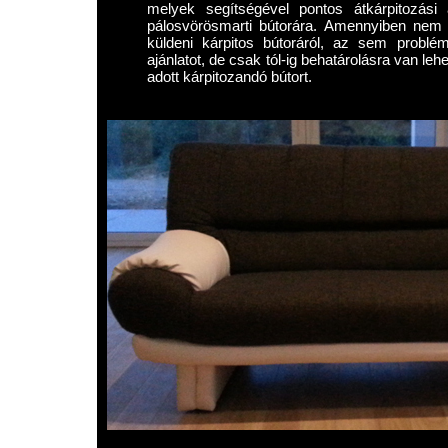
melyek segítségével pontos átkárpitozási 
pálosvörösmarti bútorára. Amennyiben nem 
küldeni kárpitos bútoráról, az sem problé
ajánlatot, de csak tól-ig behatárolásra van le
adott kárpitozandó bútort.