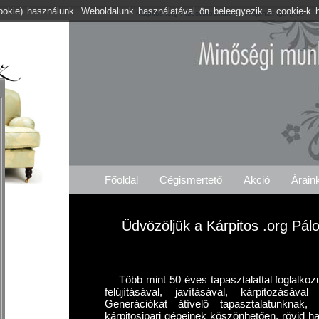
cookie) használunk. Weboldalunk használatával ön beleegyezik a cookie-k 
Kárpitos .org Pálosvörösmart
Árajánlat Igénylés
Főoldal
Cégismertető
Akció
Árain
Üdvözöljük a Kárpitos .org Pál
Több mint 50 éves tapasztalattal foglalkoz
felújításával, javításával, kárpitozásáv
Generációkat átívelő tapasztalatunknak
kárpitosipari gépeinek köszönhetően, rövid ha