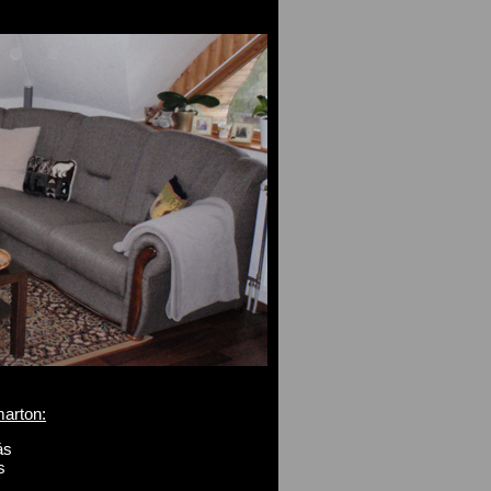
marton:
ás
s