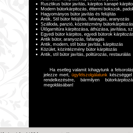
Rusztikus bútor javítás, kárpitos kanapé kárpit
Modern bútorkárpitozás, éttermi bokszok, pado
Hagyományos bútor javítás és felújítás
Antik, Stíl bútor felújítás, fafaragás, aranyozás
Szálloda, panzió, közintézmény bútorkárpitozá
Ülőgarnitúra kárpitozása, áthúzása, javítása, s
Egyedi bútor kárpitos, egyedi bútorok kárpitozá
Antik bútor, aranyozás, fafaragás
Antik, modern, stíl bútor javítás, kárpitozás
Közület, közintézmény bútor kárpitozás
Antik, stíl bútor javítás, politúrozás, restaurálás
Ha esetleg valamit kihagytunk a felsorolás
jelezze mert,
ügyfélszolgálatunk
készséggel á
rendelkezésére, bármilyen bútorkárpito
megoldásában!