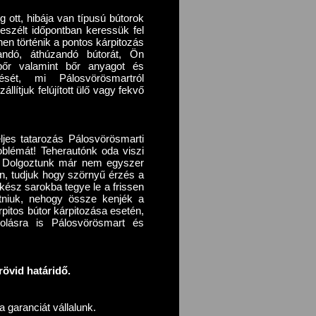
eg ott, hibája van típusú bútorok
eszélt időpontban keressük fel
en történik a pontos kárpitozás
ítandó, áthúzandó bútorát, Ön
lbőr valamint bőr anyagot és
ését, mi Pálosvörösmartról
llítjuk felújított ülő vagy fekvő
ljes tatarozás Pálosvörösmarti
blémát! Teherautónk oda viszi
i. Dolgoztunk már nem egyszer
oron, tudjuk hogy szörnyű érzés a
lkész sarokba tegye le a frissen
gatniuk, nehogy össze kenjék a
pitos bútor kárpitozása esetén,
rolásra is Pálosvörösmart és
övid határidő.
 garanciát vállalunk.