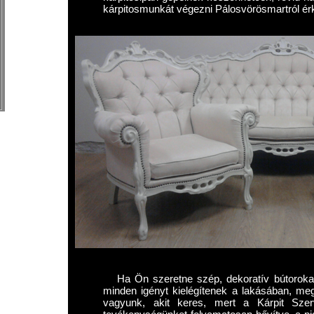
kárpitosmunkát végezni Pálosvörösmartról ér
Ha Ön szeretne szép, dekoratív bútorokat
minden igényt kielégítenek a lakásában, meg
vagyunk, akit keres, mert a Kárpit Szer