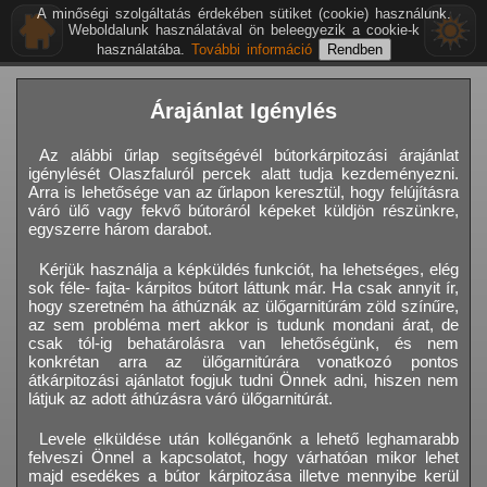
A minőségi szolgáltatás érdekében sütiket (cookie) használunk.
Weboldalunk használatával ön beleegyezik a cookie-k
használatába.
További információ
Árajánlat Igénylés
Az alábbi űrlap segítségévél bútorkárpitozási árajánlat
igénylését Olaszfaluról percek alatt tudja kezdeményezni.
Arra is lehetősége van az űrlapon keresztül, hogy felújításra
váró ülő vagy fekvő bútoráról képeket küldjön részünkre,
egyszerre három darabot.
Kérjük használja a képküldés funkciót, ha lehetséges, elég
sok féle- fajta- kárpitos bútort láttunk már. Ha csak annyit ír,
hogy szeretném ha áthúznák az ülőgarnitúrám zöld színűre,
az sem probléma mert akkor is tudunk mondani árat, de
csak tól-ig behatárolásra van lehetőségünk, és nem
konkrétan arra az ülőgarnitúrára vonatkozó pontos
átkárpitozási ajánlatot fogjuk tudni Önnek adni, hiszen nem
látjuk az adott áthúzásra váró ülőgarnitúrát.
Levele elküldése után kolléganőnk a lehető leghamarabb
felveszi Önnel a kapcsolatot, hogy várhatóan mikor lehet
majd esedékes a bútor kárpitozása illetve mennyibe kerül