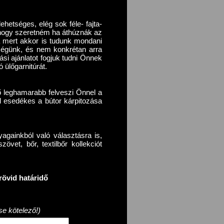
ehetséges, elég sok féle- fajta-
r, hogy szeretném ha áthúznák az
a mert akkor is tudunk mondani
őségünk, és nem konkrétan arra
ási ajánlatot fogjuk tudni Önnek
 ülőgarnitúrát.
ő leghamarabb felveszi Önnel a
d esedékes a bútor kárpitozása
againkból való választásra is,
vet, bőr, textilbőr kollekciót
rövid határidő
se kötelező!)