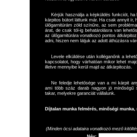
Kérjük használja a képküldés funkciót, ha l
kárpitos bútort láttunk már. Ha csak annyit í
ülőgarnitúrám zöld színűre, az sem problém
árat, de csak tól-ig behatárolásra van lehet
az ülőgarnitúrára vonatkozó pontos átkárpitoz
adni, hiszen nem látjuk az adott áthúzásra váró
Levele elküldése után kolléganőnk a lehet
kapcsolatot, hogy várhatóan mikor lehet maj
illetve mennyibe kerül majd az átkárpitozás.
Ne feledje lehetősége van a mi kárpit any
ami több száz darab nagyon jó minőségű szö
takar, melyekre garanciát vállalunk.
Díjtalan munka felmérés, minőségi munka, 
(Minden öcsi adataira vonatkozó mező kitölté
Név: