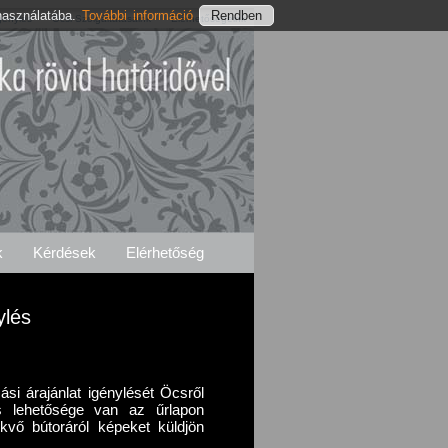
használatába.
További információ
génylés
Öcsi Szolgáltatásaink
Elérhetőségeink
k
Kérdések
Elérhetőség
ylés
ási árajánlat igénylését Öcsről
is lehetősége van az űrlapon
ekvő bútoráról képeket küldjön