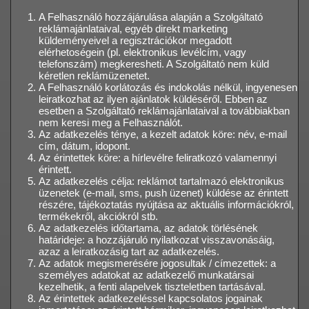
A Felhasználó hozzájárulása alapján a Szolgáltató
reklámajánlataival, egyéb direkt marketing
küldeményeivel a regisztrációkor megadott
elérhetoségein (pl. elektronikus levélcím, vagy
telefonszám) megkeresheti. A Szolgáltató nem küld
kéretlen reklámüzenetet.
A Felhasználó korlátozás és indokolás nélkül, ingyenesen
leiratkozhat az ilyen ajánlatok küldéséről. Ebben az
esetben a Szolgáltató reklámajánlataival a továbbiakban
nem keresi meg a Felhasználót.
Az adatkezelés ténye, a kezelt adatok köre: név, e-mail
cím, dátum, idopont.
Az érintettek köre: a hírlevélre feliratkozó valamennyi
érintett.
Az adatkezelés célja: reklámot tartalmazó elektronikus
üzenetek (e-mail, sms, push üzenet) küldése az érintett
részére, tájékoztatás nyújtása az aktuális információkról,
termékekről, akciókról stb.
Az adatkezelés időtartama, az adatok törlésének
határideje: a hozzájáruló nyilatkozat visszavonásáig,
azaz a leiratkozásig tart az adatkezelés.
Az adatok megismerésére jogosultak / címezettek: a
személyes adatokat az adatkezelő munkatársai
kezelhetik, a fenti alapelvek tiszteletben tartásával.
Az érintettek adatkezeléssel kapcsolatos jogainak