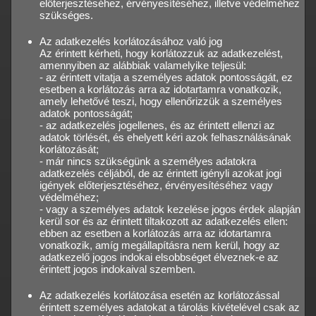
előterjesztéséhez, érvényesítéséhez, illetve védelméhez
szükséges.
Az adatkezelés korlátozásához való jog
Az érintett kérheti, hogy korlátozzuk az adatkezelést,
amennyiben az alábbiak valamelyike teljesül:
- az érintett vitatja a személyes adatok pontosságát, ez
esetben a korlátozás arra az idotartamra vonatkozik,
amely lehetővé teszi, hogy ellenőrizzük a személyes
adatok pontosságát;
- az adatkezelés jogellenes, és az érintett ellenzi az
adatok törlését, és ehelyett kéri azok felhasználásának
korlátozását;
- már nincs szükségünk a személyes adatokra
adatkezelés céljából, de az érintett igényli azokat jogi
igények előterjesztéséhez, érvényesítéséhez vagy
védelméhez;
- vagy a személyes adatok kezelése jogos érdek alapján
kerül sor és az érintett tiltakozott az adatkezelés ellen:
ebben az esetben a korlátozás arra az idotartamra
vonatkozik, amíg megállapításra nem kerül, hogy az
adatkezelő jogos indokai elsobbséget élveznek-e az
érintett jogos indokaival szemben.
Az adatkezelés korlátozása esetén az korlátozással
érintett személyes adatokat a tárolás kivételével csak az