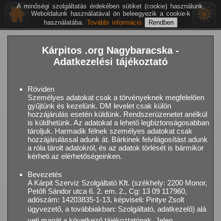
A minőségi szolgáltatás érdekében sütiket (cookie) használunk.
Weboldalunk használatával ön beleegyezik a cookie-k
használatába.
További információ
Kárpitos .org Nagybaracska -
Adatkezelési tájékoztató
Röviden
Személyes adatokat csak a törvényeknek megfelelően
gyűjtünk és kezelünk. DM levelet csak külön
hozzájárulás esetén küldünk. Rendszerüzenetet anélkül
is küldhetünk. Az adatokat a lehető legbiztonságosabban
tároljuk. Harmadik félnek személyes adatokat csak
hozzájárulással adunk át. Bárkinek felvilágosítást adunk
a róla tárolt adatokról, és az adatok törlését is bármikor
kérheti az elérhetőségeinken.
Bevezetés
A Kárpit Szerviz Szolgáltató Kft. (székhely: 2200 Monor,
Petőfi Sándor utca 6. 2. em. 2., Cg: 13 09 117960,
adószám: 14203835-1-13, képviseli: Pintye Zsolt
ügyvezető, a továbbiakban: Szolgáltató, adatkezelő) alá
veti magát a következő tájékoztatónak. Jelen