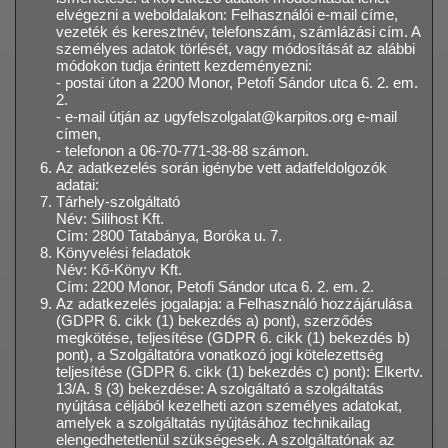
elvégezni a weboldalakon: Felhasználói e-mail címe,
vezeték és keresztnév, telefonszám, számlázási cím. A
személyes adatok törlését, vagy módosítását az alábbi
módokon tudja érintett kezdeményezni:
- postai úton a 2200 Monor, Petofi Sándor utca 6. 2. em.
2.
- e-mail útján az ugyfelszolgalat@karpitos.org e-mail
címen,
- telefonon a 06-70-771-38-88 számon.
Az adatkezelés során igénybe vett adatfeldolgozók
adatai:
Tárhely-szolgáltató
Név: Silihost Kft.
Cím: 2800 Tatabánya, Boróka u. 7.
Könyvelési feladatok
Név: Kő-Könyv Kft.
Cím: 2200 Monor, Petofi Sándor utca 6. 2. em. 2.
Az adatkezelés jogalapja: a Felhasználó hozzájárulása
(GDPR 6. cikk (1) bekezdés a) pont), szerződés
megkötése, teljesítése (GDPR 6. cikk (1) bekezdés b)
pont), a Szolgáltatóra vonatkozó jogi kötelezettség
teljesítése (GDPR 6. cikk (1) bekezdés c) pont): Elkertv.
13/A. § (3) bekezdése: A szolgáltató a szolgáltatás
nyújtása céljából kezelheti azon személyes adatokat,
amelyek a szolgáltatás nyújtásához technikailag
elengedhetetlenül szükségesek. A szolgáltatónak az