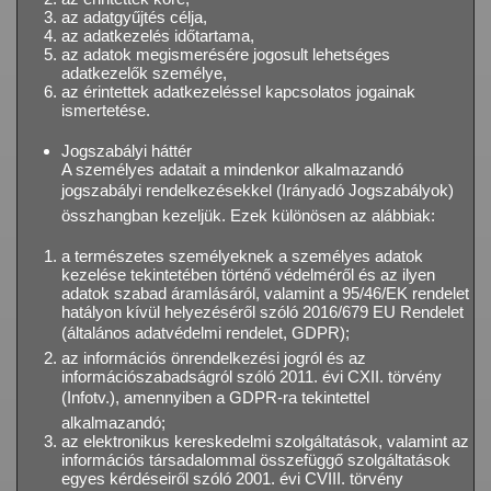
az adatgyűjtés célja,
az adatkezelés időtartama,
az adatok megismerésére jogosult lehetséges
adatkezelők személye,
az érintettek adatkezeléssel kapcsolatos jogainak
ismertetése.
Jogszabályi háttér
A személyes adatait a mindenkor alkalmazandó
jogszabályi rendelkezésekkel (Irányadó Jogszabályok)
összhangban kezeljük. Ezek különösen az alábbiak:
a természetes személyeknek a személyes adatok
kezelése tekintetében történő védelméről és az ilyen
adatok szabad áramlásáról, valamint a 95/46/EK rendelet
hatályon kívül helyezéséről szóló 2016/679 EU Rendelet
(általános adatvédelmi rendelet, GDPR);
az információs önrendelkezési jogról és az
információszabadságról szóló 2011. évi CXII. törvény
(Infotv.), amennyiben a GDPR-ra tekintettel
alkalmazandó;
az elektronikus kereskedelmi szolgáltatások, valamint az
információs társadalommal összefüggő szolgáltatások
egyes kérdéseiről szóló 2001. évi CVIII. törvény