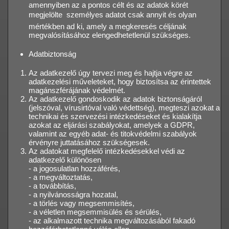
amennyiben az a pontos célt és az adatok körét
megjelölte  személyes adatot csak annyit és olyan
mértékben ad ki, amely a megkeresés céljának
megvalósításához elengedhetetlenül szükséges.
Adatbiztonság
Az adatkezelő úgy tervezi meg és hajtja végre az
adatkezelési műveleteket, hogy biztosítsa az érintettek
magánszférájának védelmét.
Az adatkezelő gondoskodik az adatok biztonságáról
(jelszóval, vírusirtóval való védettség), megteszi azokat a
technikai és szervezési intézkedéseket és kialakítja
azokat az eljárási szabályokat, amelyek a GDPR,
valamint az egyéb adat- és titokvédelmi szabályok
érvényre juttatásához szükségesek.
Az adatokat megfelelő intézkedésekkel védi az
adatkezelő különösen
- a jogosulatlan hozzáférés,
- a megváltoztatás,
- a továbbítás,
- a nyilvánosságra hozatal,
- a törlés vagy megsemmisítés,
- a véletlen megsemmisülés és sérülés,
- az alkalmazott technika megváltozásából fakadó