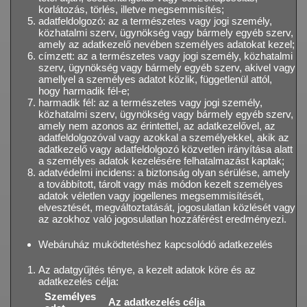
korlátozás, törlés, illetve megsemmisítés;
adatfeldolgozó: az a természetes vagy jogi személy,
közhatalmi szerv, ügynökség vagy bármely egyéb szerv,
amely az adatkezelő nevében személyes adatokat kezel;
címzett: az a természetes vagy jogi személy, közhatalmi
szerv, ügynökség vagy bármely egyéb szerv, akivel vagy
amellyel a személyes adatot közlik, függetlenül attól,
hogy harmadik fél-e;
harmadik fél: az a természetes vagy jogi személy,
közhatalmi szerv, ügynökség vagy bármely egyéb szerv,
amely nem azonos az érintettel, az adatkezelővel, az
adatfeldolgozóval vagy azokkal a személyekkel, akik az
adatkezelő vagy adatfeldolgozó közvetlen irányítása alatt
a személyes adatok kezelésére felhatalmazást kaptak;
adatvédelmi incidens: a biztonság olyan sérülése, amely
a továbbított, tárolt vagy más módon kezelt személyes
adatok véletlen vagy jogellenes megsemmisítését,
elvesztését, megváltoztatását, jogosulatlan közlését vagy
az azokhoz való jogosulatlan hozzáférést eredményezi.
Webáruház muködtetéshez kapcsolódó adatkezelés
Az adatgyűjtés ténye, a kezelt adatok köre és az
adatkezelés célja:
Személyes
Az adatkezelés célja