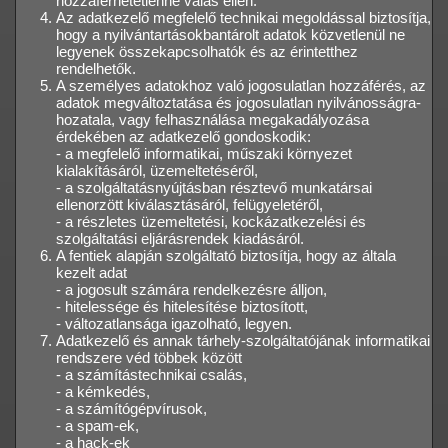
hozzáférhetetlenné válás ellen.
Az adatkezelő megfelelő technikai megoldással biztosítja,
hogy a nyilvántartásokbantárolt adatok közvetlenül ne
legyenek összekapcsolhatók és az érintetthez
rendelhetők.
A személyes adatokhoz való jogosulatlan hozzáférés, az
adatok megváltoztatása és jogosulatlan nyilvánosságra-
hozatala, vagy felhasználása megakadályozása
érdekében az adatkezelő gondoskodik:
- a megfelelő informatikai, műszaki környezet
kialakításáról, üzemeltetéséről,
- a szolgáltatásnyújtásban résztevő munkatársai
ellenorzött kiválasztásáról, felügyeletéről,
- a részletes üzemeltetési, kockázatkezelési és
szolgáltatási eljárásrendek kiadásáról.
A fentiek alapján szolgáltató biztosítja, hogy az általa
kezelt adat
- a jogosult számára rendelkezésre álljon,
- hitelessége és hitelesítése biztosított,
- változatlansága igazolható, legyen.
Adatkezelő és annak tárhely-szolgáltatójának informatikai
rendszere véd többek között
- a számítástechnikai csalás,
- a kémkedés,
- a számítógépvírusok,
- a spam-ek,
- a hack-ek