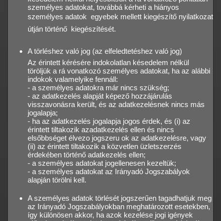
személyes adatokat, továbbá kérheti a hiányos
személyes adatok  egyebek mellett kiegészítő nyilatkozat
útján történő  kiegészítését.
A törléshez való jog (az elfeledtetéshez való jog)
Az érintett kérésére indokolatlan késedelem nélkül
töröljük a rá vonatkozó személyes adatokat, ha az alábbi
indokok valamelyike fennáll:
- a személyes adatokra már nincs szükség;
- az adatkezelés alapját képező hozzájárulás
visszavonásra került, és az adatkezelésnek nincs más
jogalapja;
- ha az adatkezelés jogalapja jogos érdek, és (i) az
érintett tiltakozik azadatkezelés ellen és nincs
elsőbbséget élvezo jogszeru ok az adatkezelésre, vagy
(ii) az érintett tiltakozik a közvetlen üzletszerzés
érdekében történő adatkezelés ellen;
- a személyes adatokat jogellenesen kezeltük;
- a személyes adatokat az Irányadó Jogszabályok
alapján törölni kell.
A személyes adatok törlését jogszerűen tagadhatjuk meg
az Irányadó Jogszabályokban meghatározott esetekben,
így különösen akkor, ha azok kezelése jogi igények