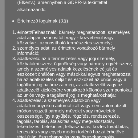
(Elkertv.), amennyiben a GDPR-ra tekintettel
alkalmazandó.
Értelmező fogalmak (3.§)
érintett/Felhasználó: bármely meghatározott, személyes
adat alapján azonosított vagy - közvetlenül vagy
közvetve - azonosítható természetes személy;
személyes adat: az érintettre vonatkozó bármely
információ;
adatkezelő: az a természetes vagy jogi személy,
közhatalmi szerv, ügynökség vagy bármely egyéb szerv,
amely a személyes adatok kezelésének céljait és
eszközeit önállóan vagy másokkal együtt meghatározza;
ha az adatkezelés céljait és eszközeit az uniós vagy a
tagállami jog határozza meg, az adatkezelőt vagy az
adatkezelő kijelölésére vonatkozó különös szempontokat
az uniós vagy a tagállami jog is meghatározhatja;
adatkezelés: a személyes adatokon vagy
adatállományokon automatizált vagy nem automatizált
módon végzett bármely művelet vagy műveletek
összessége, így a gyűjtés, rögzítés, rendszerezés,
tagolás, tárolás, átalakítás vagy megváltoztatás,
lekérdezés, betekintés, felhasználás, közlés továbbítás,
terjesztés vagy egyéb módon történő hozzáférhetővé
tétel útján, összehangolás vagy összekapcsolás,