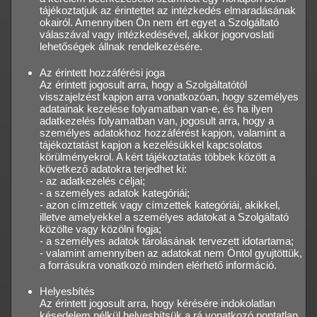
tájékoztatjuk az érintettet az intézkedés elmaradásának
okairól. Amennyiben Ön nem ért egyet a Szolgáltató
válaszával vagy intézkedésével, akkor jogorvoslati
lehetőségek állnak rendelkezésére.
Az érintett hozzáférési joga
Az érintett jogosult arra, hogy a Szolgáltatótól
visszajelzést kapjon arra vonatkozóan, hogy személyes
adatainak kezelése folyamatban van-e, és ha ilyen
adatkezelés folyamatban van, jogosult arra, hogy a
személyes adatokhoz hozzáférést kapjon, valamint a
tájékoztatást kapjon a kezelésükkel kapcsolatos
körülményekrol. A kért tájékoztatás többek között a
következő adatokra terjedhet ki:
- az adatkezelés céljai;
- a személyes adatok kategóriái;
- azon címzettek vagy címzettek kategóriái, akikkel,
illetve amelyekkel a személyes adatokat a Szolgáltató
közölte vagy közölni fogja;
- a személyes adatok tárolásának tervezett idotartama;
- valamint amennyiben az adatokat nem Öntol gyujtöttük,
a forrásukra vonatkozó minden elérhető információ.
Helyesbítés
Az érintett jogosult arra, hogy kérésére indokolatlan
késedelem nélkül helyesbítsük a rá vonatkozó pontatlan