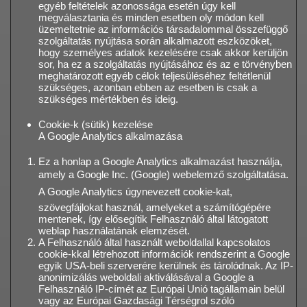
egyéb feltételek azonossága esetén úgy kell
megválasztania és minden esetben oly módon kell
üzemeltetnie az információs társadalommal összefüggő
szolgáltatás nyújtása során alkalmazott eszközöket,
hogy személyes adatok kezelésére csak akkor kerüljön
sor, ha ez a szolgáltatás nyújtásához és az e törvényben
meghatározott egyéb célok teljesüléséhez feltétlenül
szükséges, azonban ebben az esetben is csak a
szükséges mértékben és ideig.
Cookie-k (sütik) kezelése
A Google Analytics alkalmazása
Ez a honlap a Google Analytics alkalmazást használja,
amely a Google Inc. (Google) webelemző szolgáltatása.
A Google Analytics úgynevezett cookie-kat,
szövegfájlokat használ, amelyeket a számítógépére
mentenek, így elősegítik Felhasználó által látogatott
weblap használatának elemzését.
A Felhasználó által használt weboldallal kapcsolatos
cookie-kkal létrehozott információk rendszerint a Google
egyik USA-beli szerverére kerülnek és tárolódnak. Az IP-
anonimizálás weboldali aktiválásával a Google a
Felhasználó IP-címét az Európai Unió tagállamain belül
vagy az Európai Gazdasági Térségrol szóló