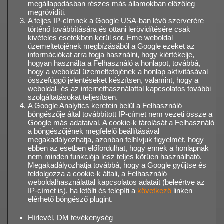
megállapodásban részes más államokban előzőleg
megrövidíti.
A teljes IP-címnek a Google USA-ban lévő szerverére
történő továbbítására és ottani lerövidítésére csak
kivételes esetekben kerül sor. Eme weboldal
üzemeltetojének megbízásából a Google ezeket az
információkat arra fogja használni, hogy kiértékelje,
hogyan használta a Felhasználó a honlapot, továbbá,
hogy a weboldal üzemeltetojének a honlap aktivitásával
összefüggő jelentéseket készítsen, valamint, hogy a
weboldal- és az internethasználattal kapcsolatos további
szolgáltatásokat teljesítsen.
A Google Analytics keretein belül a Felhasználó
böngészője által továbbított IP-címet nem vezeti össze a
Google más adataival. A cookie-k tárolását a Felhasználó
a böngészőjének megfelelő beállításával
megakadályozhatja, azonban felhívjuk figyelmét, hogy
ebben az esetben előfordulhat, hogy ennek a honlapnak
nem minden funkciója lesz teljes körűen használható.
Megakadályozhatja továbbá, hogy a Google gyűjtse és
feldolgozza a cookie-k általi, a Felhasználó
weboldalhasználattal kapcsolatos adatait (beleértve az
IP-címet is), ha letölti és telepíti a
következő
linken
elérhető böngésző plugint.
Hírlevél, DM tevékenység