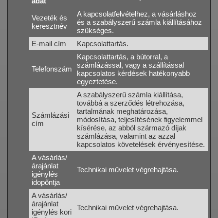
adat
A kapcsolatfelvételhez, a vásárláshoz
Vezeték és
és a szabályszerű számla kiállításához
keresztnév
szükséges.
E-mail cím
Kapcsolattartás.
Kapcsolattartás, a bútorral, a
számlázással, vagy a szállítással
Telefonszám
kapcsolatos kérdések hatékonyabb
egyeztetése.
A szabályszerű számla kiállítása,
továbbá a szerződés létrehozása,
tartalmának meghatározása,
Számlázási
módosítása, teljesítésének figyelemmel
cím
kísérése, az abból származó díjak
számlázása, valamint az azzal
kapcsolatos követelések érvényesítése.
A vásárlás/
árajánlat
Technikai művelet végrehajtása.
igénylés
idopőntja
A vásárlás/
árajánlat
Technikai művelet végrehajtása.
igénylés kori