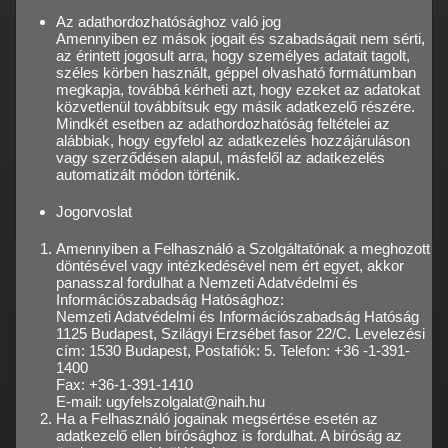
Az adathordozhatósághoz való jog
Amennyiben ez mások jogait és szabadságait nem sérti,
az érintett jogosult arra, hogy személyes adatait tagolt,
széles körben használt, géppel olvasható formátumban
megkapja, továbbá kérheti azt, hogy ezeket az adatokat
közvetlenül továbbítsuk egy másik adatkezelő részére.
Mindkét esetben az adathordozhatóság feltételei az
alábbiak, hogy egyfelol az adatkezelés hozzájáruláson
vagy szerződésen alapul, másfelől az adatkezelés
automatizált módon történik.
Jogorvoslat
Amennyiben a Felhasználó a Szolgáltatónak a meghozott
döntésével vagy intézkedésével nem ért egyet, akkor
panasszal fordulhat a Nemzeti Adatvédelmi és
Információszabadság Hatósághoz:
Nemzeti Adatvédelmi és Információszabadság Hatóság
1125 Budapest, Szilágyi Erzsébet fasor 22/C. Levelezési
cím: 1530 Budapest, Postafiók: 5. Telefon: +36 -1-391-
1400
Fax: +36-1-391-1410
E-mail: ugyfelszolgalat@naih.hu
Ha a Felhasználó jogainak megsértése esetén az
adatkezelő ellen bírósághoz is fordulhat. A bíróság az