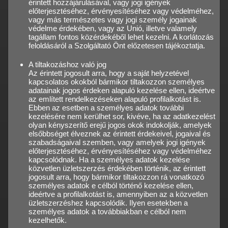
érintett hozzájárulásával, vagy jogi igények
előterjesztéséhez, érvényesítéséhez vagy védelméhez,
vagy más természetes vagy jogi személy jogainak
védelme érdekében, vagy az Unió, illetve valamely
tagállam fontos közérdekéből lehet kezelni. A korlátozás
feloldásáról a Szolgáltató Önt előzetesen tájékoztatja.
A tiltakozáshoz való jog
Az érintett jogosult arra, hogy a saját helyzetével
kapcsolatos okokból bármikor tiltakozzon személyes
adatainak jogos érdeken alapuló kezelése ellen, ideértve
az említett rendelkezéseken alapuló profilalkotást is.
Ebben az esetben a személyes adatok további
kezelésére nem kerülhet sor, kivéve, ha az adatkezelést
olyan kényszerítő erejű jogos okok indokolják, amelyek
elsőbbséget élveznek az érintett érdekeivel, jogaival és
szabadságaival szemben, vagy amelyek jogi igények
előterjesztéséhez, érvényesítéséhez vagy védelméhez
kapcsolódnak. Ha a személyes adatok kezelése
közvetlen üzletszerzés érdekében történik, az érintett
jogosult arra, hogy bármikor tiltakozzon rá vonatkozó
személyes adatok e célból történő kezelése ellen,
ideértve a profilalkotást is, amennyiben az a közvetlen
üzletszerzéshez kapcsolódik. Ilyen esetekben a
személyes adatok a továbbiakban e célból nem
kezelhetők.