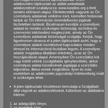
adatkezelési tájékoztató az alábbi weboldalak
adatkezelését szabályozza: www.karpitos.org a fenti
tartalmi előíráson alapul. Elkötelezettek vagyunk az Ön
személyes adatainak védelme iránt, kiemelten fontosnak
tartjuk az Ön információs önrendelkezési jogának
tiszteletben tartását. Bizalmasan kezeljük a személyes
adatait és minden szükséges biztonsági, technikai és
szervezési intézkedést megteszünk, amely az Ön
személyes adatainak biztonságát szolgálja. Kérjük, hogy
figyelmesen olvassa el a jelen tájékoztatót azért, hogy a
személyes adatok kezelésével kapcsolatos minden
ténnyel és információval tisztában legyen. A személyes
adatok megadása általában önkéntes, azaz az Ön
hozzájárulásán alapul. Amennyiben Ön szerződést köt
vagy kötött velünk (szolgáltatás igénybevétele), akkor
személyes adatai kezelésének jogalapja a szerződés
teljesítése, illetve ennek megkötése. Ilyen és más
esetekben az adatkezelés jogszabályi kötelezettség miatt
is szükséges lehet.
A jelen tájékoztató részletesen bemutatja a Szolgáltató
által végzett az adatkezeléseket, különösen az alábbiakra
kitérve:
az adatgyűjtés ténye,
az érintettek köre,