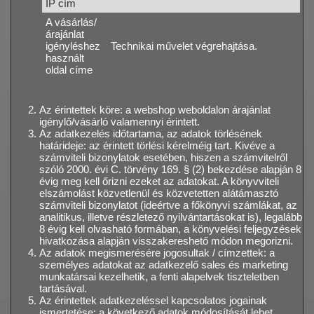
IP cím
A vásárlás/
árajánlat
igényléshez
Technikai művelet végrehajtása.
használt
oldal címe
Az érintettek köre: a webshop weboldalon árajánlat
igénylő/vásárló valamennyi érintett.
Az adatkezelés időtartama, az adatok törlésének
határideje: az érintett törlési kérelméig tart. Kivéve a
számviteli bizonylatok esetében, hiszen a számvitelről
szóló 2000. évi C. törvény 169. § (2) bekezdése alapján 8
évig meg kell őrizni ezeket az adatokat. A könyvviteli
elszámolást közvetlenül és közvetetten alátámasztó
számviteli bizonylatot (ideértve a főkönyvi számlákat, az
analitikus, illetve részletező nyilvántartásokat is), legalább
8 évig kell olvasható formában, a könyvelési feljegyzések
hivatkozása alapján visszakereshető módon megorizni.
Az adatok megismerésére jogosultak / címzettek: a
személyes adatokat az adatkezelő sales és marketing
munkatársai kezelhetik, a fenti alapelvek tiszteletben
tartásával.
Az érintettek adatkezeléssel kapcsolatos jogainak
ismertetése: a következő adatok módosítását lehet