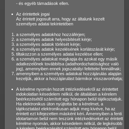
- és egyéb támadások ellen.
Az érintettek jogai
Az érintett jogosult arra, hogy az általunk kezelt
személyes adatai tekintetében
a személyes adatokhoz hozzáférjen;
a személyes adatok helyesbítését kérje;
a személyes adatok törlését kérje;
a személyes adatok kezelésének korlátozását kérje;
tiltakozzon a személyes adatai kezelése ellen;
a személyes adatokat megkapja és azokat egy másik
adatkezelőnek továbbítsa (adathordozhatósághoz való
jog), amennyiben ennek jogszabályi feltételei fennállnak;
amennyiben a személyes adatokat hozzájárulás alapján
kezeljük, akkor a hozzájárulást bármikor visszavonhatja;
A kérelme nyomán hozott intézkedésekről az érintettet
indokolatlan késedelem nélkül, de általában a kérelem
beérkezésétől számított egy hónapon belül tájékoztatjuk.
Ha elektronikus úton nyújtotta be a kérelmet, a
tájékoztatást elektronikusan adjuk meg kivéve, ha az
érintett ezt kifejezetten másként kéri. Amennyiben a fenti
idotartamon belül nem teszünk intézkedéseket az érintett
kérelme nyomán, akkor késedelem nélkül, de legkésobb
a kérelem beérkezésétol számított egy hónapon belül