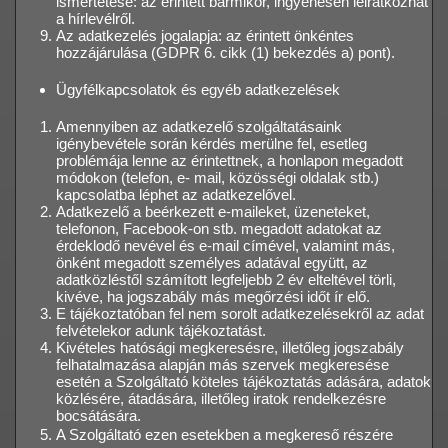
ismertetése: az érintett bármikor, ingyenesen leiratkozhat
a hírlevélről.
Az adatkezelés jogalapja: az érintett önkéntes
hozzájárulása (GDPR 6. cikk (1) bekezdés a) pont).
Ügyfélkapcsolatok és egyéb adatkezelések
Amennyiben az adatkezelő szolgáltatásaink
igénybevétele során kérdés merülne fel, esetleg
problémája lenne az érintettnek, a honlapon megadott
módokon (telefon, e- mail, közösségi oldalak stb.)
kapcsolatba léphet az adatkezelővel.
Adatkezelő a beérkezett e-maileket, üzeneteket,
telefonon, Facebook-on stb. megadott adatokat az
érdeklodő nevével és e-mail címével, valamint más,
önként megadott személyes adatával együtt, az
adatközléstől számított legfeljebb 2 év elteltével törli,
kivéve, ha jogszabály más megőrzési időt ír elő.
E tájékoztatóban fel nem sorolt adatkezelésekről az adat
felvételekor adunk tájékoztatást.
Kivételes hatósági megkeresésre, illetőleg jogszabály
felhatalmazása alapján más szervek megkeresése
esetén a Szolgáltató köteles tájékoztatás adására, adatok
közlésére, átadására, illetőleg iratok rendelkezésre
bocsátására.
A Szolgáltató ezen esetekben a megkereső részére 