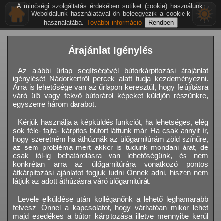
A minőségi szolgáltatás érdekében sütiket (cookie) használunk.
Weboldalunk használatával ön beleegyezik a cookie-k
használatába.
További információ
Árajánlat Igénylés
Az alábbi űrlap segítségévél bútorkárpitozási árajánlat
igénylését Nádorkertről percek alatt tudja kezdeményezni.
Arra is lehetősége van az űrlapon keresztül, hogy felújításra
váró ülő vagy fekvő bútoráról képeket küldjön részünkre,
egyszerre három darabot.
Kérjük használja a képküldés funkciót, ha lehetséges, elég
sok féle- fajta- kárpitos bútort láttunk már. Ha csak annyit ír,
hogy szeretném ha áthúznák az ülőgarnitúrám zöld színűre,
az sem probléma mert akkor is tudunk mondani árat, de
csak tól-ig behatárolásra van lehetőségünk, és nem
konkrétan arra az ülőgarnitúrára vonatkozó pontos
átkárpitozási ajánlatot fogjuk tudni Önnek adni, hiszen nem
látjuk az adott áthúzásra váró ülőgarnitúrát.
Levele elküldése után kolléganőnk a lehető leghamarabb
felveszi Önnel a kapcsolatot, hogy várhatóan mikor lehet
majd esedékes a bútor kárpitozása illetve mennyibe kerül