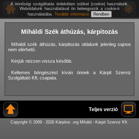
A minőségi szolgáltatás érdekében sütiket (cookie) használunk.
Weboldalunk használatával ön beleegyezik a cookie-k
használatába.
További információ
Miháldi Szék áthúzás, kárpitozás
Miháldi szék áthúzás, kárpitozás oldalunk jelenleg sajnos
nem elérhető.
Kérjük nézzen vissza később.
Kellemes böngészést kíván önnek a Kárpit Szerviz
Szolgáltató Kft. csapata.
Teljes verzió
Copyright © 2009 - 2026 Kárpitos .org Miháld - Kárpit Szerviz Kft.