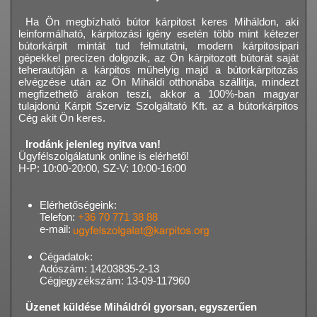
Ha Ön megbízható bútor kárpitost keres Miháldon, aki
leinformálható, kárpitozási igény esetén több mint kétezer
bútorkárpit mintát tud felmutatni, modern kárpitosipari
gépekkel precízen dolgozik, az Ön kárpitozott bútorát saját
teherautóján a kárpitos műhelyig majd a bútorkárpitozás
elvégzése után az Ön Miháldi otthonába szállítja, mindezt
megfizethető árakon teszi, akkor a 100%-ban magyar
tulajdonú Kárpit Szerviz Szolgáltató Kft. az a bútorkárpitos
Cég akit Ön keres.
Irodánk jelenleg nyitva van!
Ügyfélszolgálatunk online is elérhető!
H-P: 10:00-20:00, SZ-V: 10:00-16:00
Elérhetőségeink:
Telefon:
+36 70 771 38 88
e-mail:
Cégadatok:
Adószám: 14203835-2-13
Cégjegyzékszám: 13-09-117960
Üzenet küldése Miháldról gyorsan, egyszerűen