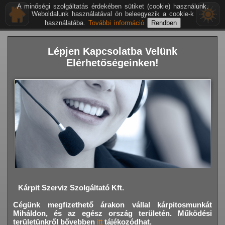
A minőségi szolgáltatás érdekében sütiket (cookie) használunk.
Weboldalunk használatával ön beleegyezik a cookie-k
használatába.
További információ
Lépjen Kapcsolatba Velünk
Elérhetőségeinken!
Kárpit Szerviz Szolgáltató Kft.
Cégünk megfizethető árakon vállal kárpitosmunkát
Miháldon,
és az egész ország területén. Működési
területünkről bővebben
itt
tájékozódhat.