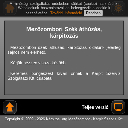
A minőségi szolgáltatás érdekében sütiket (cookie) használunk.
Weboldalunk használatával ön beleegyezik a cookie-k
használatába.
További információ
Mezőzombori Szék áthúzás,
kárpitozás
Mezőzombori szék áthúzás, kárpitozás oldalunk jelenleg
sajnos nem elérhető.
Kérjük nézzen vissza később.
Kellemes böngészést kíván önnek a Kárpit Szerviz
Szolgáltató Kft. csapata.
Teljes verzió
Copyright © 2009 - 2026 Kárpitos .org Mezőzombor - Kárpit Szerviz Kft.