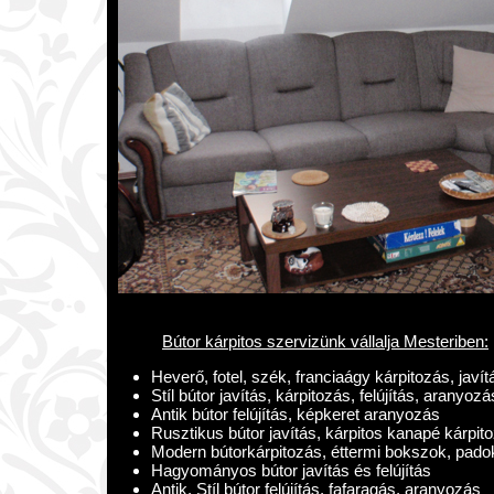
Bútor kárpitos szervizünk vállalja Mesteriben:
Heverő, fotel, szék, franciaágy kárpitozás, javít
Stíl bútor javítás, kárpitozás, felújítás, aranyozá
Antik bútor felújítás, képkeret aranyozás
Rusztikus bútor javítás, kárpitos kanapé kárpit
Modern bútorkárpitozás, éttermi bokszok, pado
Hagyományos bútor javítás és felújítás
Antik, Stíl bútor felújítás, fafaragás, aranyozás