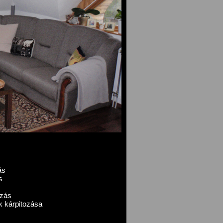
ás
s
ozás
k kárpitozása