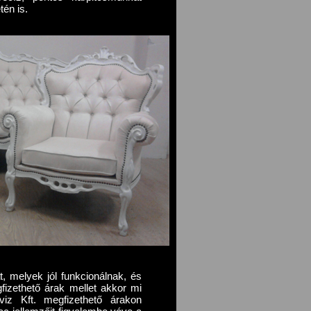
én is.
, melyek jól funkcionálnak, és
fizethető árak mellet akkor mi
viz Kft. megfizethető árakon