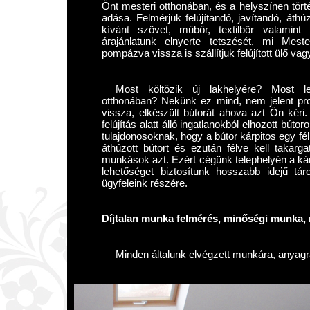
Önt mesteri otthonában, és a helyszínen törté
adása. Felmérjük felújítandó, javítandó, áthú
kívánt szövet, műbőr, textilbőr valamin
árajánlatunk elnyerte tetszését, mi Mester
pompázva vissza is szállítjuk felújított ülő vag
Most költözik új lakhelyére? Most le
otthonában? Nekünk ez mind, nem jelent pro
vissza, elkészült bútorát ahova azt Ön kér
felújítás alatt álló ingatlanokból elhozott bút
tulajdonosoknak, hogy a bútor kárpitos egy fé
áthúzott bútort és ezután félve kell takar
munkások azt. Ezért cégünk telephelyén a kár
lehetőséget biztosítunk hosszabb idejű tár
ügyfeleink részére.
Díjtalan munka felmérés, minőségi munka, r
Minden általunk elvégzett munkára, anyagra