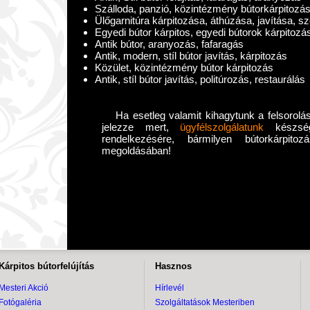
Szálloda, panzió, közintézmény bútorkárpitozá
Ülőgarnitúra kárpitozása, áthúzása, javítása, s
Egyedi bútor kárpitos, egyedi bútorok kárpitozá
Antik bútor, aranyozás, fafaragás
Antik, modern, stíl bútor javítás, kárpitozás
Közület, közintézmény bútor kárpitozás
Antik, stíl bútor javítás, politúrozás, restaurálás
Ha esetleg valamit kihagytunk a felsorolás
jelezze mert,
ügyfélszolgálatunk
készségg
rendelkezésére, bármilyen bútorkárpito
megoldásában!
Kárpitos bútorfelújítás
Hasznos
Mesteri Akció
Hírlevél
Fotógaléria
Szolgáltatások Mesteriben