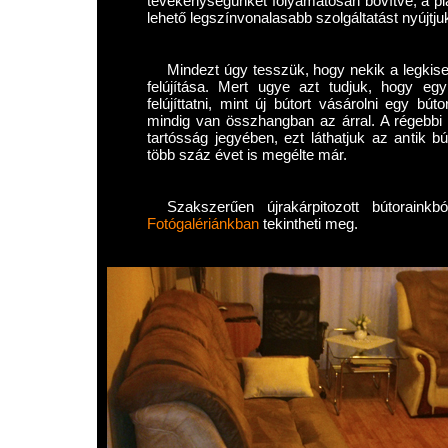
tevékenységünket folyamatosan bővítve, a pia
lehető legszínvonalasabb szolgáltatást nyújtju
Mindezt úgy tesszük, hogy nekik a legkise
felújítása. Mert ugye azt tudjuk, hogy eg
felújíttatni, mint új bútort vásárolni egy b
mindig van összhangban az árral. A régebbi
tartósság jegyében, ezt láthatjuk az antik b
több száz évet is megélte már.
Szakszerűen újrakárpitozott bútorainkb
Fotógalériánkban
tekintheti meg.