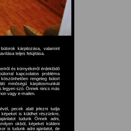
 bútorok kárpitozása, valamint
vítása teljes felújítása.
riről és környékéről érdeklődő
 bútorral kapcsolatos probléma
köszönhetően rengeteg bútort
áló minőségű kárpitosmunkát
 is legyen szó. Önnek nincs más
onon vagy e-mailen.
vél, pecek alatt jelezni tudja
l képeket is küldhet részünkre,
ajánlatot tudunk Önnek adni,
milyen okból, képeket küldeni
or is tudunk adni ajánlatot, de