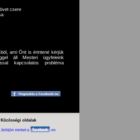
s
zövet csere
sa
ból, ami Önt is érintené kérjük
el áll Mesteri ügyfeleink
zással kapcsolatos probléma
Közösségi oldalak
Jelöljön minket a
-on