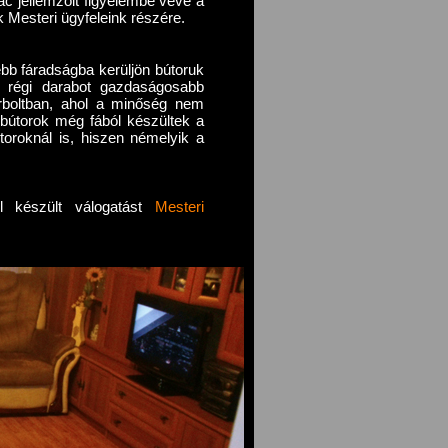
c jellemzőit figyelembe véve a
k Mesteri ügyfeleink részére.
bb fáradságba kerüljön bútoruk
y régi darabot gazdaságosabb
útorboltban, ahol a minőség nem
 bútorok még fából készültek a
útoroknál is, hiszen némelyik a
ól készült válogatást
Mesteri