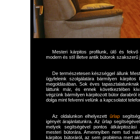
Mesteri kárpitos profilunk, ülő és fekvő
modern és stíl illetve antik bútorok szakszerű ja
De természetesen készséggel állunk Meste
ügyfeleink szolgálatára bármilyen kárpitos
megoldásában. Sok éves tapasztalatunknak 
láttunk már, és ennek következtében kiv
végzünk bármilyen kárpitozott bútor darabról
dolga mint felvenni velünk a kapcsolatot telef
Az oldalunkon elhelyezett
űrlap
segítségé
igényét árajánlatunkra. Az űrlap segítségéve
melyek segítségével pontos átkárpitozási 
mesteri bútorára. Amennyiben nem tud vala
kárpitos bútoráról, az sem probléma mert akk