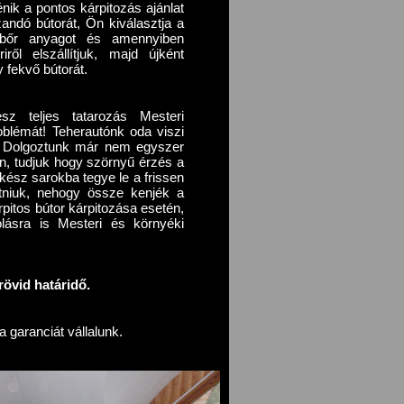
nik a pontos kárpitozás ajánlat
zandó bútorát, Ön kiválasztja a
t bőr anyagot és amennyiben
iről elszállítjuk, majd újként
y fekvő bútorát.
sz teljes tatarozás Mesteri
blémát! Teherautónk oda viszi
i. Dolgoztunk már nem egyszer
oron, tudjuk hogy szörnyű érzés a
lkész sarokba tegye le a frissen
gatniuk, nehogy össze kenjék a
pitos bútor kárpitozása esetén,
olásra is Mesteri és környéki
övid határidő.
 garanciát vállalunk.