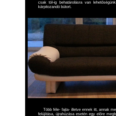
csak tól-ig behatárolásra van lehetőségün
kárpitozandó bútort.
Több féle- fajta- illetve ennek itt, annak m
felújítása, újrahúzása esetén egy előre megb