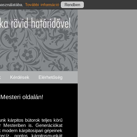
használatába.
További információ
nylés
Mesteri Szolgáltatásaink
Elérhetőségeink
k
Kérdések
Elérhetőség
 Mesteri oldalán!
unk kárpitos bútorok teljes körű
kár Mesteriben is. Generációkat
k modern kárpitosipari gépeinek
recíz, pontos kárpitosmunkát