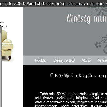
cookie) használunk. Weboldalunk használatával ön beleegyezik a cookie-k 
Kárpitos .org Mesteri
Árajánlat Igé
Főoldal
Cégismertető
Akció
Árain
Üdvözöljük a Kárpitos .org
Több mint 50 éves tapasztalattal foglalkoz
felújításával, javításával, kárpitozásával a
átívelő tapasztalatunknak, kárpitos műhelyün
köszönhetően, rövid határidővel tudunk p