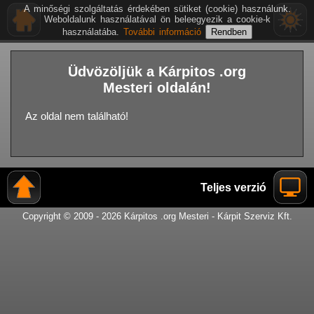
A minőségi szolgáltatás érdekében sütiket (cookie) használunk.
Weboldalunk használatával ön beleegyezik a cookie-k
használatába.
További információ
Üdvözöljük a Kárpitos .org
Mesteri oldalán!
Az oldal nem található!
Teljes verzió
Copyright © 2009 - 2026 Kárpitos .org Mesteri - Kárpit Szerviz Kft.