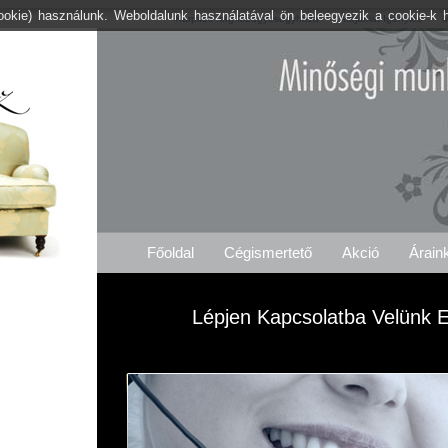
cookie) használunk. Weboldalunk használatával ön beleegyezik a cookie-k 
Kárpitos .org Medgyesegyháza
Árajánlat Igénylés
M
Főoldal
Cégismertető
Akció
Árain
Lépjen Kapcsolatba Velünk E