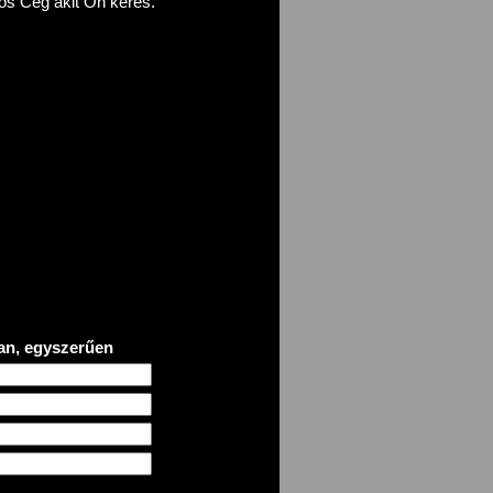
itos Cég akit Ön keres.
an, egyszerűen