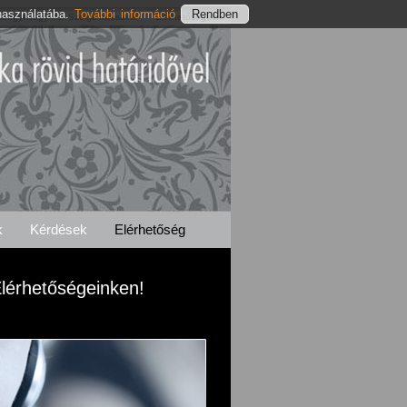
használatába.
További információ
edgyesegyházi Szolgáltatásaink
Elérhetőségeink
k
Kérdések
Elérhetőség
lérhetőségeinken!