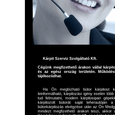
Kárpit Szerviz Szolgáltató Kft.
Cégünk megfizethető árakon vállal kárp
és az egész ország területén. Működés
tájékozódhat.
Ha Ön megbízható bútor kárpitost k
leinformálható, kárpitozási igény esetén több
tud felmutatni, modern kárpitosipari gépe
kárpitozott bútorát saját teherautóján
bútorkárpitozás elvégzése után az Ön Medgy
mindezt megfizethető árakon teszi, akkor