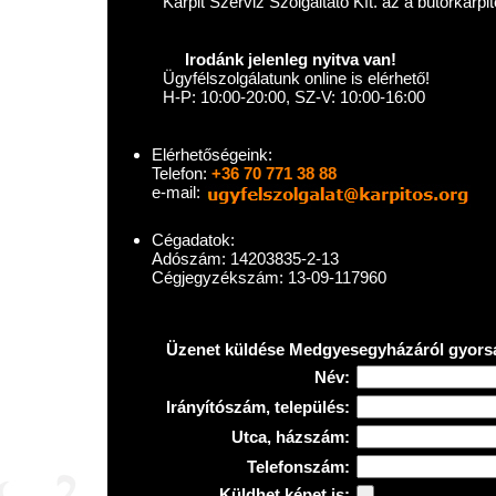
Kárpit Szerviz Szolgáltató Kft. az a bútorkárp
Irodánk jelenleg nyitva van!
Ügyfélszolgálatunk online is elérhető!
H-P: 10:00-20:00, SZ-V: 10:00-16:00
Elérhetőségeink:
Telefon:
+36 70 771 38 88
e-mail:
Cégadatok:
Adószám: 14203835-2-13
Cégjegyzékszám: 13-09-117960
Üzenet küldése Medgyesegyházáról gyors
Név:
Irányítószám, település:
Utca, házszám:
Telefonszám:
Küldhet képet is: