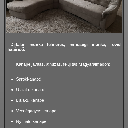
Díjtalan munka felmérés, minőségi munka, rövid
határidő.
Kanapé javítás, áthúzás, felújítás Magyaralmáson:
Sarokkanapé
U alakú kanapé
L alakú kanapé
Vendégágyas kanapé
Nyitható kanapé