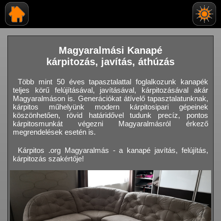
Magyaralmási Kanapé
kárpitozás, javítás, áthúzás
Több mint 50 éves tapasztalattal foglalkozunk kanapék
teljes körű felújításával, javításával, kárpitozásával akár
Magyaralmáson is. Generációkat átívelő tapasztalatunknak,
kárpitos műhelyünk modern kárpitosipari gépeinek
köszönhetően, rövid határidővel tudunk precíz, pontos
kárpitosmunkát végezni Magyaralmásról érkező
megrendelések esetén is.
Kárpitos .org Magyaralmás - a kanapé javítás, felújítás,
kárpitozás szakértője!