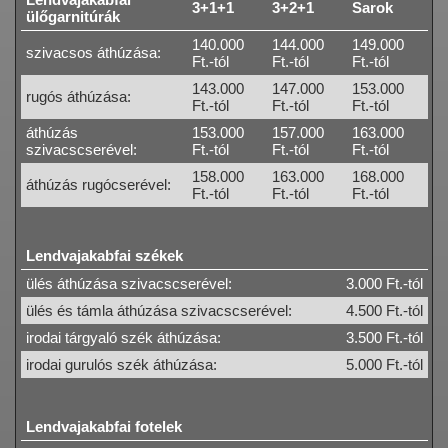
3+1+1
3+2+1
Sarok
ülőgarnitúrák
140.000
144.000
149.000
szivacsos áthúzása:
Ft.-tól
Ft.-tól
Ft.-tól
143.000
147.000
153.000
rugós áthúzása:
Ft.-tól
Ft.-tól
Ft.-tól
áthúzás
153.000
157.000
163.000
szivacscserével:
Ft.-tól
Ft.-tól
Ft.-tól
158.000
163.000
168.000
áthúzás rugócserével:
Ft.-tól
Ft.-tól
Ft.-tól
Lendvajakabfai székek
ülés áthúzása szivacscserével:
3.000 Ft.-tól
ülés és támla áthúzása szivacscserével:
4.500 Ft.-tól
irodai tárgyaló szék áthúzása:
3.500 Ft.-tól
irodai gurulós szék áthúzása:
5.000 Ft.-tól
Lendvajakabfai fotelek