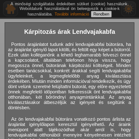
A minőségi szolgáltatás érdekében sütiket (cookie) használunk.
Weboldalunk használatával ön beleegyezik a cookie-k
használatába.
További információ
Kárpitozás árak Lendvajakabfa
Pontos árajánlatot tudunk adni lendvajakabfai bútorára, ha
az árajánlat igénylő lapot kitölti, és feltölt egy képet a bútorról.
Ezek után kolléganőnk a lehető leghamarabb felveszi önnel
a kapcsolatot, általában telefonon hívja vissza, hogy
megossza önnel, bútorának kárpitozási költségeit. Minden
esetben tanácsokkal, konkrét árakkal segíti lendvajakabfai
ügyfeleinket, a legmegfelelőbb anyag kiválasztása
érdekében. Miután minden információval rendelkezik, és úgy
dönt velünk szeretné felújítattni bútorát, egy előre egyeztetett
önnek megfelelő időpontban felkeressük önt lendvajakabfai
otthonában, két bőröndnyi anyagmintánkkal. Az anyag
kiválasztásakor átbeszéljük az igényeit és segítünk a
döntésben.
Az ön lendvajakabfai bútorára vonatkozó pontos árlista az
árajánlat igénylőlapon keresztül igényelhető. Az áraink
menüpont alatt tájékozódhat akár arról is, hogy
lendvajakabfai otthonából mennyire kényelmesen intézheti