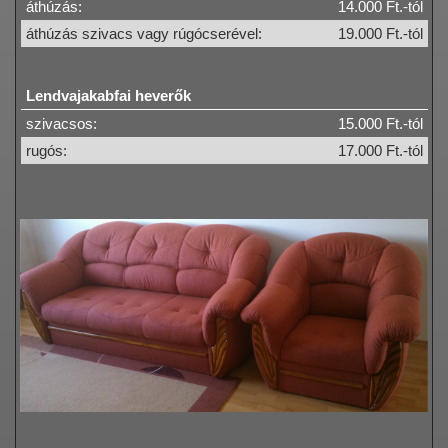
áthúzás:
14.000 Ft.-tól
áthúzás szivacs vagy rúgócserével:
19.000 Ft.-tól
Lendvajakabfai heverők
szivacsos:
15.000 Ft.-tól
rugós:
17.000 Ft.-tól