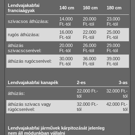
Lendvajakabfai
140 cm
160 cm
180 cm
franciaágyak
14.000
20.000
23.000
szivacsos áthúzása:
Ft.-tól
Ft.-tól
Ft.-tól
16.000
22.000
25.000
rugós áthúzása:
Ft.-tól
Ft.-tól
Ft.-tól
áthúzás
20.000
26.000
29.000
szivacscserével:
Ft.-tól
Ft.-tól
Ft.-tól
30.000
36.000
39.000
áthúzás rugócserével:
Ft.-tól
Ft.-tól
Ft.-tól
Lendvajakabfai kanapék
2-es
3-as
22.000 Ft.-
32.000 Ft.-
áthúzás:
tól
tól
áthúzás szivacs vagy
32.000 Ft.-
42.000 Ft.-
rúgócserével:
tól
tól
Lendvajakabfai járművek kárpitozását jelenleg
nem áll módunkban vállalni