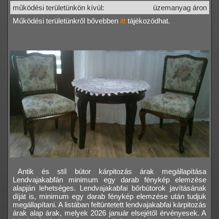
működési területünkön kívül:
üzemanyag áron
Működési területünkről bővebben
itt
tájékozódhat.
Antik és stíl bútor kárpitozás árak megállapítása
Lendvajakabfán minimum egy darab fénykép elemzése
alapján lehetséges. Lendvajakabfai bőrbútorok javításának
díját is, minimum egy darab fénykép elemzése után tudjuk
megállapítani. A listában feltüntetett lendvajakabfai kárpitozás
árak alap árak, melyek 2026 január elsejétől érvényesek. A