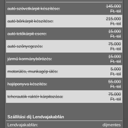
145.000
autó szövetkárpit készítése:
Ft.-tól
215.000
autó bőrkárpit készítése:
Ft.-tól
15.000
autó tetőkárpit csere:
Ft.-tól
75.000
autó szőnyegezés:
Ft.-tól
15.000
jármű kormánybőrözés:
Ft.-tól
5.000
motorülés, munkagép ülés:
Ft.-tól
55.000
hajóponyva készítés:
Ft.-tól
75.000
teherautók raktér kárpitozása:
Ft.-tól
Szállítási díj Lendvajakabfán
Lendvajakabfán:
díjmentes