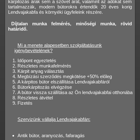
kárpitozás árak sem a szövet árát, valamint az adókat sem
tartalmazzák, modern bútorokra értendők 20 éves korig
Lendvajakabfa és környéki ügyfeleink részére.
Díjtalan munka felmérés, minőségi munka, rövid
határidő.
Mi a menete alapesetben szolgáltatásunk
igénybevételének?
Időpont egyeztetés
Részletes munkafelmérés
Kárpit anyag választás
Megbízási szerződés megkötése +50% előleg
A kárpitos bútor elszállítása Lendvajakabfáról
Bútorkárpitozás elvégzése
A bútor vissza szállítása az Ön lendvajakabfai otthonába
Részletes átvétel
Fizetés
Szervizünk vállalja Lendvajakabfán:
Antik bútor, aranyozás, fafaragás