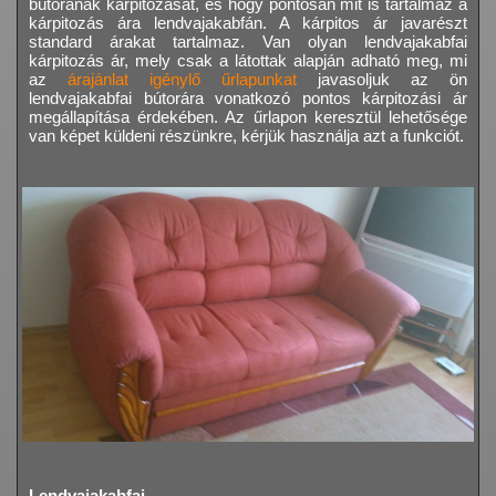
bútorának kárpitozását, és hogy pontosan mit is tartalmaz a
kárpitozás ára lendvajakabfán. A kárpitos ár javarészt
standard árakat tartalmaz. Van olyan lendvajakabfai
kárpitozás ár, mely csak a látottak alapján adható meg, mi
az
árajánlat igénylő űrlapunkat
javasoljuk az ön
lendvajakabfai bútorára vonatkozó pontos kárpitozási ár
megállapítása érdekében. Az űrlapon keresztül lehetősége
van képet küldeni részünkre, kérjük használja azt a funkciót.
Lendvajakabfai