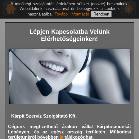
A minőségi szolgáltatás érdekében sütiket (cookie) használunk.
Weboldalunk használatával ön beleegyezik a cookie-k
használatába.
További információ
Lépjen Kapcsolatba Velünk
Elérhetőségeinken!
Kárpit Szerviz Szolgáltató Kft.
Cégünk megfizethető árakon vállal kárpitosmunkát
Lébényen,
és az egész ország területén. Működési
területünkről bővebben
itt
tájékozódhat.