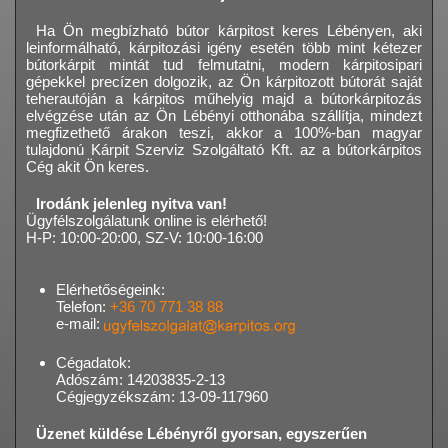
Ha Ön megbízható bútor kárpitost keres Lébényen, aki
leinformálható, kárpitozási igény esetén több mint kétezer
bútorkárpit mintát tud felmutatni, modern kárpitosipari
gépekkel precízen dolgozik, az Ön kárpitozott bútorát saját
teherautóján a kárpitos műhelyig majd a bútorkárpitozás
elvégzése után az Ön Lébényi otthonába szállítja, mindezt
megfizethető árakon teszi, akkor a 100%-ban magyar
tulajdonú Kárpit Szerviz Szolgáltató Kft. az a bútorkárpitos
Cég akit Ön keres.
Irodánk jelenleg nyitva van!
Ügyfélszolgálatunk online is elérhető!
H-P: 10:00-20:00, SZ-V: 10:00-16:00
Elérhetőségeink:
Telefon:
+36 70 771 38 88
e-mail:
Cégadatok:
Adószám: 14203835-2-13
Cégjegyzékszám: 13-09-117960
Üzenet küldése Lébényről gyorsan, egyszerűen