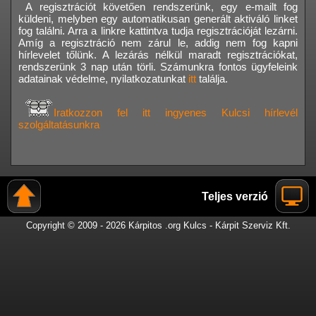
A regisztrációt követően rendszerünk, egy e-mailt fog
küldeni, melyben egy automatikusan generált aktiváló linket
fog találni. Arra a linkre kattintva tudja regisztrációját lezárni.
Amíg a regisztráció nem zárul le, addig nem fog kapni
hírlevelet tőlünk. A lezárás nélkül maradt regisztrációkat,
rendszerünk 3 nap után törli. Számunkra fontos ügyfeleink
adatainak védelme, nyilatkozatunkat
itt
találja.
Iratkozzon fel itt ingyenes Kulcsi hírlevél
szolgáltatásunkra
Teljes verzió
Copyright © 2009 - 2026 Kárpitos .org Kulcs - Kárpit Szerviz Kft.