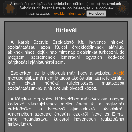
A minőségi szolgáltatás érdekében sütiket (cookie) használunk.
Weboldalunk használatával ön beleegyezik a cookie-k
használatába.
További információ
Hírlevél
A Kárpit Szerviz Szolgáltató Kft. ingyenes hírlevél
szolgáltatását, azon Kulcsi érdeklődőinknek ajánljuk,
akiknek nincs idejük nap mint nap oldalainkat fürkészni, de
mégsem szeretnének lemaradni egyetlen kedvező
kárpitozási ajánlatunkról sem.
Esetenként az is előfordult már, hogy a weboldal
Akció
menüpontjába már nem is tudott akciós ajánlatunk felkerülni,
mert olyan mértékű túljelentkezés mutatkozott
szolgáltatásunkra, a hírlevelünk olvasói között.
A Kárpitos .org Kulcsi Hírlevelében már évek óta, nagyon
kedvező visszajelzések mellet értesítjük, a regisztrált
érdeklődőket, a kedvező ajánlatainkról, akcióinkról.
Amennyiben szeretne értesülni ezekről, Neve és E-mail
címe megadásával kulcsról ingyenesen regisztrálhat
hírlevelünkre.