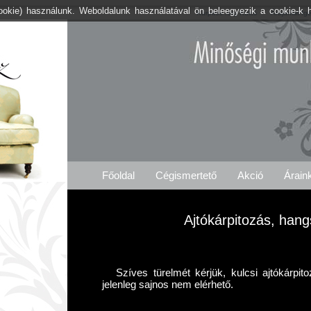
cookie) használunk. Weboldalunk használatával ön beleegyezik a cookie-k 
Kárpitos .org Kulcs
Árajánlat Ig
Főoldal
Cégismertető
Akció
Árain
Ajtókárpitozás, hang
Szíves türelmét kérjük, kulcsi ajtókárpit
jelenleg sajnos nem elérhető.