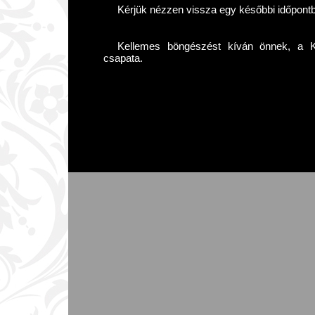
Kérjük nézzen vissza egy későbbi időpont
Kellemes böngészést kíván önnek, a Kár
csapata.