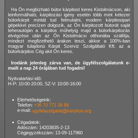
Ha Ön megbízható bútor kárpitost keres Kistolmácson, aki
leinformálható, kárpitozási igény esetén több mint kétezer
bútorkárpit mintát tud felmutatni, modern kárpitosipari
gépekkel precízen dolgozik, az Ön kárpitozott bútorát saját
teherautóján a kárpitos műhelyig majd a bútorkárpitozás
elvégzése után az Ön Kistolmácsi otthonába szállítja,
mindezt megfizethető árakon teszi, akkor a 100%-ban
magyar tulajdonú Kárpit Szerviz Szolgáltató Kft. az a
bútorkárpitos Cég akit Ön keres.
Irodánk jelenleg zárva van, de ügyfélszolgálatunk e-
mailt a nap 24 órájában tud fogadni!
Nyitvatartási idő:
H-P: 10:00-20:00, SZ-V: 10:00-16:00
Elérhetőségeink:
Telefon:
+36 70 771 38 88
e-mail:
Cégadatok:
Adószám: 14203835-2-13
Cégjegyzékszám: 13-09-117960