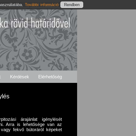
használatába.
További információ
ylés
Kislippói Szolgáltatásaink
Elérhetőségeink
k
Kérdések
Elérhetőség
ylés
itozási árajánlat igénylését
ni. Arra is lehetősége van az
ő vagy fekvő bútoráról képeket