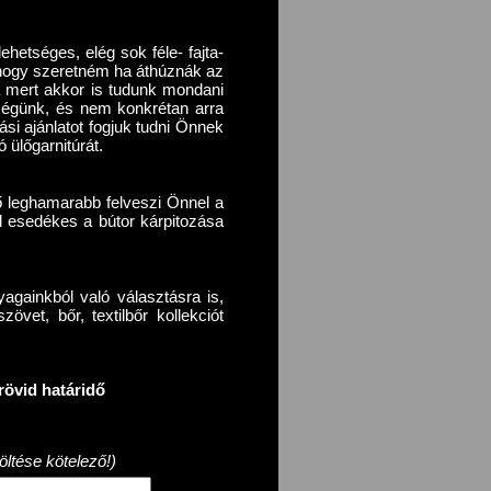
ehetséges, elég sok féle- fajta-
r, hogy szeretném ha áthúznák az
a mert akkor is tudunk mondani
őségünk, és nem konkrétan arra
ási ajánlatot fogjuk tudni Önnek
 ülőgarnitúrát.
ő leghamarabb felveszi Önnel a
d esedékes a bútor kárpitozása
againkból való választásra is,
vet, bőr, textilbőr kollekciót
rövid határidő
öltése kötelező!)