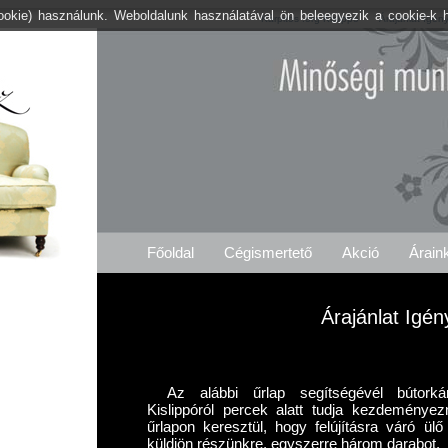
cookie) használunk. Weboldalunk használatával ön beleegyezik a cookie-k 
Kárpitos .org Kislippó
Árajánlat Igén
Főoldal
Cégismertető
Akció
Árain
Árajánlat Igén
Az alábbi űrlap segítségévél bútorkárp
Kislippóról percek alatt tudja kezdeményez
űrlapon keresztül, hogy felújításra váró ül
küldjön részünkre, egyszerre három darabot.