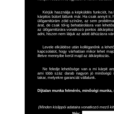
Kérjük használja a képküldés funkciót, ha l
kárpitos bútort láttunk már. Ha csak annyit í
ülőgarnitúrám zöld színűre, az sem problém
árat, de csak tól-ig behatárolásra van lehet
az ülőgarnitúrára vonatkozó pontos átkárpitoz
adni, hiszen nem látjuk az adott áthúzásra váró
Levele elküldése után kolléganőnk a lehet
kapcsolatot, hogy várhatóan mikor lehet maj
illetve mennyibe kerül majd az átkárpitozás.
Ne feledje lehetősége van a mi kárpit any
ami több száz darab nagyon jó minőségű szö
takar, melyekre garanciát vállalunk.
Díjtalan munka felmérés, minőségi munka, 
(Minden kislippói adataira vonatkozó mező kit
Név: