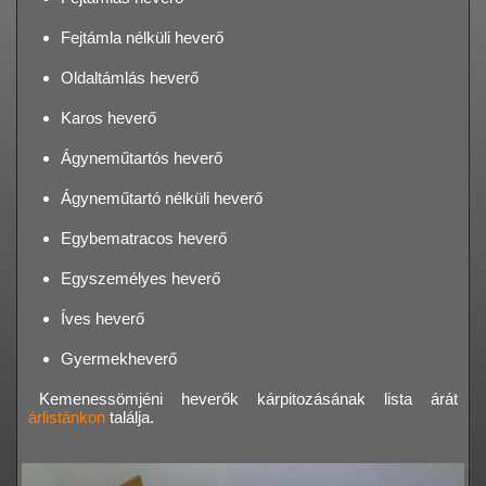
Fejtámla nélküli heverő
Oldaltámlás heverő
Karos heverő
Ágyneműtartós heverő
Ágyneműtartó nélküli heverő
Egybematracos heverő
Egyszemélyes heverő
Íves heverő
Gyermekheverő
Kemenessömjéni heverők kárpitozásának lista árát
árlistánkon
találja.