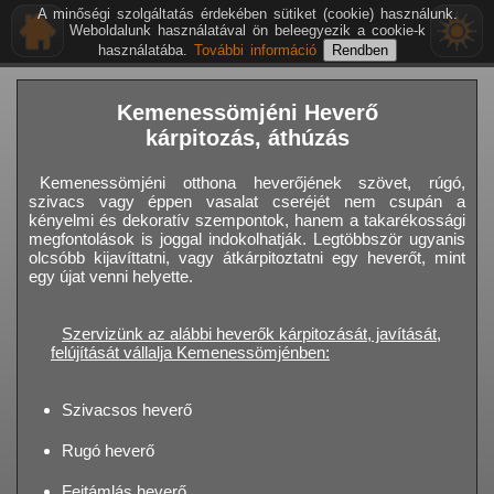
A minőségi szolgáltatás érdekében sütiket (cookie) használunk.
Weboldalunk használatával ön beleegyezik a cookie-k
használatába.
További információ
Kemenessömjéni Heverő
kárpitozás, áthúzás
Kemenessömjéni otthona heverőjének szövet, rúgó,
szivacs vagy éppen vasalat cseréjét nem csupán a
kényelmi és dekoratív szempontok, hanem a takarékossági
megfontolások is joggal indokolhatják. Legtöbbször ugyanis
olcsóbb kijavíttatni, vagy átkárpitoztatni egy heverőt, mint
egy újat venni helyette.
Szervizünk az alábbi heverők kárpitozását, javítását,
felújítását vállalja Kemenessömjénben:
Szivacsos heverő
Rugó heverő
Fejtámlás heverő