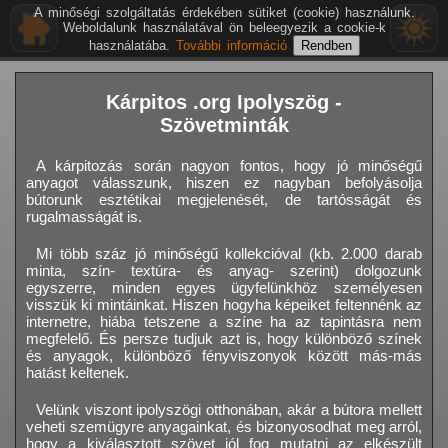
A minőségi szolgáltatás érdekében sütiket (cookie) használunk.
Weboldalunk használatával ön beleegyezik a cookie-k
használatába.
További információ
Kárpitos .org Ipolyszög -
Szövetminták
A kárpitozás során nagyon fontos, hogy jó minőségű
anyagot válasszunk, hiszen ez nagyban befolyásolja
bútorunk esztétikai megjelenését, de tartósságát és
rugalmasságát is.
Mi több száz jó minőségű kollekcióval (kb. 2.000 darab
minta, szín- textúra- és anyag- szerint) dolgozunk
egyszerre, minden egyes ügyfelünkhöz személyesen
visszük ki mintáinkat. Hiszen hogyha képeiket feltennénk az
internetre, hiába tetszene a színe ha az tapintásra nem
megfelelő. És persze tudjuk azt is, hogy különböző színek
és anyagok, különböző fényviszonyok között más-más
hatást keltenek.
Velünk viszont ipolyszögi otthonában, akár a bútora mellett
veheti szemügyre anyagainkat, és bizonyosodhat meg arról,
hogy a kiválasztott szövet jól fog mutatni az elkészült