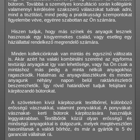
bútoron. Továbbá a személyes konzultáció során kollégáink
valamennyi kérdésére szakszerű válaszokat tudnak adni,
mind a tisztítást, mind pedig a praktikussági szempontokat
figyelembe véve, egyénre szabottan az Ön számára.
Hiszen tudjuk, hogy más színek és anyagok lesznek
hasznosak egy kisgyermekes család, vagy esetleg egy
háziállattal rendelkező megrendelő számára.
Minden kollekciónknak van mintás és egyszínű változata
is. Akár azért ha valaki kombinálni szeretné az egyforma
textúrájú anyagokat így van lehetősége, vagy ha Ön csak a
mintáshoz más pedig a minta nélküli anyagokhoz
ragaszkodik. Hatalmas az anyagválasztékunk és minden
anyagunk néhány napon belül raktárkészletről
beszerezhetők. Így rövid határidővel tudjuk felújítani a
kárpitozandó bútorokat.
A szöveteken kívül kárpitozunk textilbőrrel, különböző
erősségű vásznakkal, valamint ponyvákkal. A ponyvákat-
vásznakat- kerti bútorok kárpitozására használjuk
leggyakrabban. Textilbőrök közül olyan erősségű és
minőségű anyagokkal is dolgozunk, melyek megtévesztően
hasonlítanak a valódi bőrhöz, és már a gyártók is 5 év
garanciát vállalnak rá.