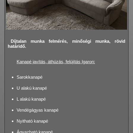
Díjtalan munka felmérés, minőségi munka, rövid
határidő.
Kanapé javítás, áthúzás, felújítás Igaron:
Sarokkanapé
U alakú kanapé
L alakú kanapé
Vendégágyas kanapé
Nyitható kanapé
Ágyazható kanapé