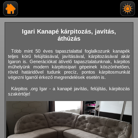
Igari Kanapé kárpitozás, javítás,
áthúzás
Több mint 50 éves tapasztalattal foglalkozunk kanapék
teljes körű felújításával, javításával, kárpitozásával akár
Igaron is. Generációkat átívelő tapasztalatunknak, kárpitos
műhelyünk modern kárpitosipari gépeinek köszönhetően,
rövid határidővel tudunk precíz, pontos kárpitosmunkát
végezni Igarról érkező megrendelések esetén is.
Kárpitos .org Igar - a kanapé javítás, felújítás, kárpitozás
szakértője!