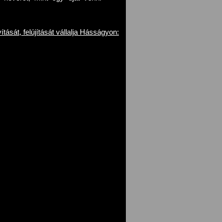
tását, felújítását vállalja Hásságyon: