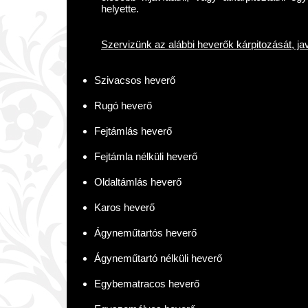
helyette.
Szervizünk az alábbi heverők kárpitozását, javí
Szivacsos heverő
Rugó heverő
Fejtámlás heverő
Fejtámla nélküli heverő
Oldaltámlás heverő
Karos heverő
Ágyneműtartós heverő
Ágyneműtartó nélküli heverő
Egybematracos heverő