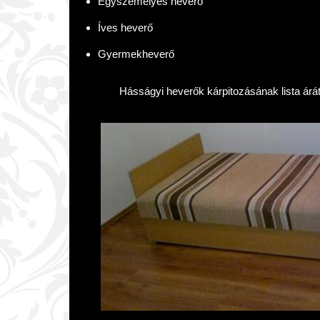
Egyszemélyes heverő
Íves heverő
Gyermekheverő
Hásságyi heverők kárpitozásának lista árá