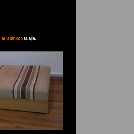
t
árlistánkon
találja.