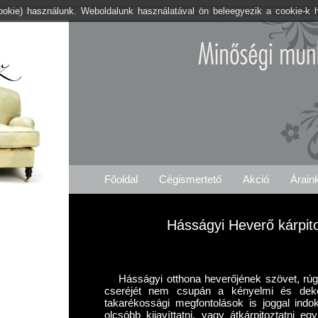
cookie) használunk. Weboldalunk használatával ön beleegyezik a cookie-k 
Kárpitos .org Hásságy
Árajánlat Igény
Főoldal
Cégismertető
Akció
Árain
Hásságyi Heverő kárpit
Hásságyi otthona heverőjének szövet, rú
cseréjét nem csupán a kényelmi és dek
takarékossági megfontolások is joggal indo
olcsóbb kijavíttatni, vagy átkárpitoztatni e