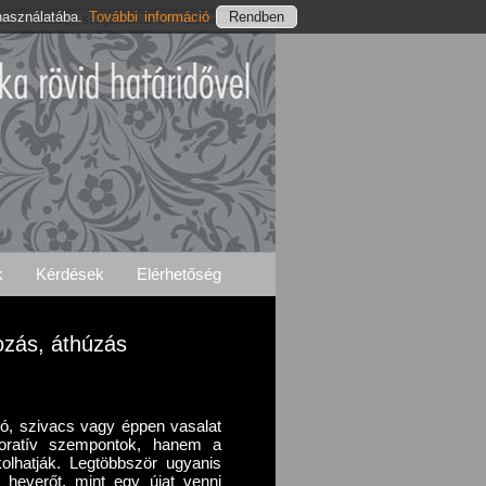
használatába.
További információ
lés
Hásságyi Szolgáltatásaink
Elérhetőségeink
k
Kérdések
Elérhetőség
ozás, áthúzás
gó, szivacs vagy éppen vasalat
oratív szempontok, hanem a
kolhatják. Legtöbbször ugyanis
gy heverőt, mint egy újat venni