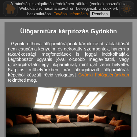
A minőségi szolgáltatás érdekében sütiket (cookie) használunk.
Weboldalunk használatával ön beleegyezik a cookie-k
használatába.
További információ
Ülőgarnitúra kárpitozás Gyönkön
Gyönki otthona ülőgarnitúrájának kárpitozását, átalakítását
nem csupán a kényelmi és dekoratív szempontok, hanem a
takarékossági megfontolások is joggal indokolhatják.
Legtöbbször ugyanis jóval olcsóbb megjavíttatni, vagy
újrakárpitoztatni egy ülőgarnitúrát, mint újat venni helyette.
Kárpitos műhelyünkben már átkárpitozott ülőgarnitúrák
képeiből készült rövid válogatást
Gyönki Fotógalériánkban
tekintheti meg.