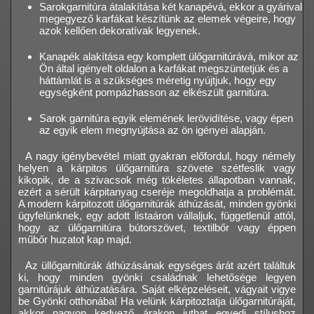
Sarokgarnitúra átalakítása két kanapévá, ekkor a gyárival
megegyező karfákat készítünk az elemek végeire, hogy
azok kellően dekoratívak legyenek.
Kanapék alakítása egy komplett ülőgarnitúrává, mikor az
Ön által igényelt oldalon a karfákat megszüntetjük és a
háttámlát is a szükséges méretig nyújtjuk, hogy egy
egységként pompázhasson az elkészült garnitúra.
Sarok garnitúra egyik elemének lerövidítése, vagy épen
az egyik elem megnyújtása az ön igényei alapján.
A nagy igénybevétel miatt gyakran előfordul, hogy némely
helyen a kárpitos ülőgarnitúra szövete szétfeslik vagy
kikopik, de a szivacsok még tökéletes állapotban vannak,
ezért a sérült kárpitanyag cseréje megoldhatja a problémát.
A modern kárpitozott ülőgarnitúrák áthúzását, minden gyönki
ügyfelünknek, egy adott listaáron vállaljuk, függetlenül attól,
hogy az ülőgarnitúra bútorszövet, textilbőr vagy éppen
műbőr huzatot kap majd.
Az üllőgarnitúrák áthúzásának egységes árát azért találtuk
ki, hogy minden gyönki családnak lehetősége legyen
garnitúrájuk áthúzatására. Saját elképzeléseit, vágyait vigye
be Gyönki otthonába! Ha velünk kárpitoztatja ülőgarnitúráját,
akkor nagyon kedvező árakon juthat egyedi stílushoz