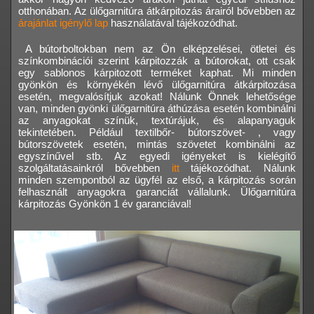
otthonában. Az ülőgarnitúra átkárpitozás árairól bővebben az
árajánlat igénylő lap
használatával tájékozódhat.
A bútorboltokban nem az Ön elképzelései, ötletei és
színkombinációi szerint kárpitozzák a bútorokat, ott csak
egy sablonos kárpitozott terméket kaphat. Mi minden
gyönkön és környékén lévő ülőgarnitúra átkárpitozása
esetén, megvalósítjuk azokat! Nálunk Önnek lehetősége
van, minden gyönki ülőgarnitúra áthúzása esetén kombinálni
az anyagokat színük, textúrájuk, és alapanyaguk
tekintetében. Például textilbőr- bútorszövet- , vagy
bútorszövetek esetén, mintás szövetet kombinálni az
egyszínűvel stb. Az egyedi igényeket is kielégítő
szolgáltatásainkról bővebben
itt
tájékozódhat. Nálunk
minden szempontból az ügyfél az első, a kárpitozás során
felhasznált anyagokra garanciát vállalunk. Ülőgarnitúra
kárpitozás Gyönkön 1 év garanciával!