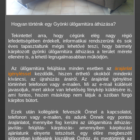
Hogyan történik egy Gyönki ülőgarnitúra áthúzása?
Tekintettel arra, hogy cégünk elég nagy régió
lefedettségében érdekelt, informatikai rendszerünk és sok
éves tapasztaltunk mégis lehetővé teszi, hogy bármely
kárpitozott gyönki ülőgarnitúra áthúzása a terület mérete
ellenére is, a lehető legrugalmasabban működjön.
Az ülőgarnitúra felújítása minden esetben az
árajánlat
igényléssel
kezdődik, hiszen érthető okokból mindenki
kíváncsi, az újrahúzás árairól. Az árajánlat igénylése
történhet telefonon vagy e-mailen. Mi az e-mail küldését
javasoljuk, mert akkor van lehetőség fénykép küldésére is,
ami fontos, hiszen másképp nem látjuk a szóban forgó
kárpitos bútort.
Ezek után kollégáink felveszik Önnel a kapcsolatot,
telefonon vagy e-mailen, és adunk Önnek egy pontos
árajánlatot, mennyibe fog kerülni az ülőgarnitúra áthúzás-
javítás- felújítás- kárpitozás- amennyiben kárpitozási
ajánlatunk elnyerte tetszését, egy előre megbeszélt
időpontban kollégáink kiszállnak Önhöz, és megtörténik az