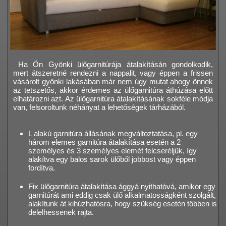
Ha Ön Gyönki ülőgarnitúrája átalakításán gondolkodik,
mert átszeretné rendezni a nappalit, vagy éppen a frissen
vásárolt gyönki lakásában már nem úgy mutat ahogy önnek
az tetszetős, akkor érdemes az ülőgarnitúra áthúzása előtt
elhatározni azt. Az ülőgarnitúra átalakításának sokféle módja
van, felsoroltunk néhányat a lehetőségek tárházából.
L alakú garnitúra állásának megváltoztatása, pl. egy
három elemes garnitúra átalakítása esetén a 2
személyes és 3 személyes elemét felcseréljük, így
alakítva egy balos sarok ülőből jobbost vagy éppen
fordítva.
Fix ülőgarnitúra átalakítása ággyá nyithatóvá, amikor egy
garnitúrát ami eddig csak ülő alkalmatosságként szolgált,
alakítunk át kihúzhatósra, hogy szükség esetén többen is
delelhessenek rajta.