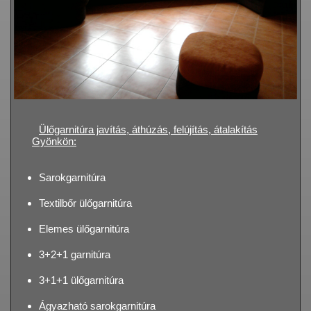
Ülőgarnitúra javítás, áthúzás, felújítás, átalakítás
Gyönkön:
Sarokgarnitúra
Textilbőr ülőgarnitúra
Elemes ülőgarnitúra
3+2+1 garnitúra
3+1+1 ülőgarnitúra
Ágyazható sarokgarnitúra