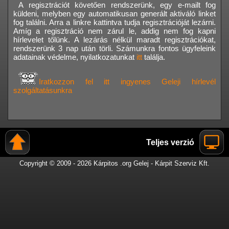
A regisztrációt követően rendszerünk, egy e-mailt fog
küldeni, melyben egy automatikusan generált aktiváló linket
fog találni. Arra a linkre kattintva tudja regisztrációját lezárni.
Amíg a regisztráció nem zárul le, addig nem fog kapni
hírlevelet tőlünk. A lezárás nélkül maradt regisztrációkat,
rendszerünk 3 nap után törli. Számunkra fontos ügyfeleink
adatainak védelme, nyilatkozatunkat
itt
találja.
Iratkozzon fel itt ingyenes Geleji hírlevél
szolgáltatásunkra
Teljes verzió
Copyright © 2009 - 2026 Kárpitos .org Gelej - Kárpit Szerviz Kft.