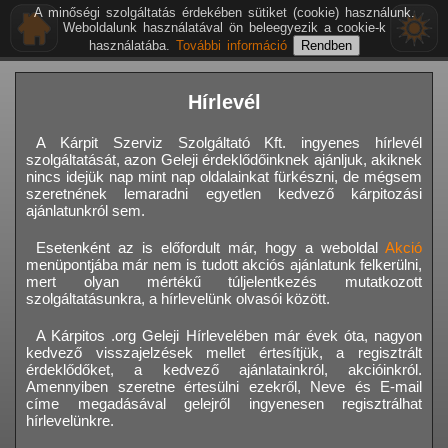
A minőségi szolgáltatás érdekében sütiket (cookie) használunk.
Weboldalunk használatával ön beleegyezik a cookie-k
használatába.
További információ
Hírlevél
A Kárpit Szerviz Szolgáltató Kft. ingyenes hírlevél
szolgáltatását, azon Geleji érdeklődőinknek ajánljuk, akiknek
nincs idejük nap mint nap oldalainkat fürkészni, de mégsem
szeretnének lemaradni egyetlen kedvező kárpitozási
ajánlatunkról sem.
Esetenként az is előfordult már, hogy a weboldal
Akció
menüpontjába már nem is tudott akciós ajánlatunk felkerülni,
mert olyan mértékű túljelentkezés mutatkozott
szolgáltatásunkra, a hírlevelünk olvasói között.
A Kárpitos .org Geleji Hírlevelében már évek óta, nagyon
kedvező visszajelzések mellet értesítjük, a regisztrált
érdeklődőket, a kedvező ajánlatainkról, akcióinkról.
Amennyiben szeretne értesülni ezekről, Neve és E-mail
címe megadásával gelejről ingyenesen regisztrálhat
hírlevelünkre.