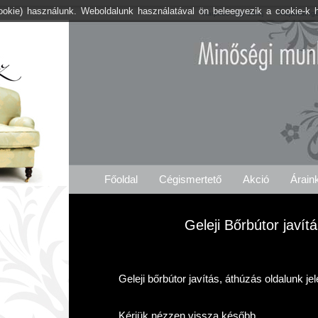
cookie) használunk. Weboldalunk használatával ön beleegyezik a cookie-k 
Kárpitos .org Gelej
Árajánlat Ig
Főoldal
Cégismertető
Akció
Árain
Geleji Bőrbútor javít
Geleji bőrbútor javítás, áthúzás oldalunk je
Kérjük nézzen vissza később.