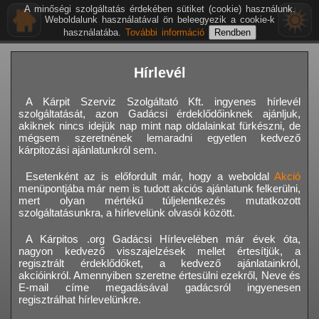
A minőségi szolgáltatás érdekében sütiket (cookie) használunk.
Weboldalunk használatával ön beleegyezik a cookie-k
használatába.
További információ
Hírlevél
A Kárpit Szerviz Szolgáltató Kft. ingyenes hírlevél
szolgáltatását, azon Gadácsi érdeklődőinknek ajánljuk,
akiknek nincs idejük nap mint nap oldalainkat fürkészni, de
mégsem szeretnének lemaradni egyetlen kedvező
kárpitozási ajánlatunkról sem.
Esetenként az is előfordult már, hogy a weboldal
Akció
menüpontjába már nem is tudott akciós ajánlatunk felkerülni,
mert olyan mértékű túljelentkezés mutatkozott
szolgáltatásunkra, a hírlevelünk olvasói között.
A Kárpitos .org Gadácsi Hírlevelében már évek óta,
nagyon kedvező visszajelzések mellet értesítjük, a
regisztrált érdeklődőket, a kedvező ajánlatainkról,
akcióinkról. Amennyiben szeretne értesülni ezekről, Neve és
E-mail címe megadásával gadácsról ingyenesen
regisztrálhat hírlevelünkre.