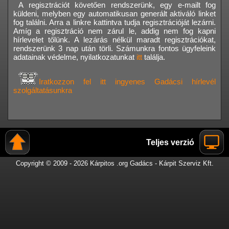
A regisztrációt követően rendszerünk, egy e-mailt fog
küldeni, melyben egy automatikusan generált aktiváló linket
fog találni. Arra a linkre kattintva tudja regisztrációját lezárni.
Amíg a regisztráció nem zárul le, addig nem fog kapni
hírlevelet tőlünk. A lezárás nélkül maradt regisztrációkat,
rendszerünk 3 nap után törli. Számunkra fontos ügyfeleink
adatainak védelme, nyilatkozatunkat
itt
találja.
Iratkozzon fel itt ingyenes Gadácsi hírlevél
szolgáltatásunkra
Teljes verzió
Copyright © 2009 - 2026 Kárpitos .org Gadács - Kárpit Szerviz Kft.