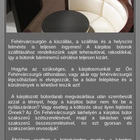
Fehérvárcsurgón a kiszállás, a szállítás és a helyszíni
felmérés is teljesen ingyenes! A kárpitos bútorok
szállításához rendelkezünk saját teherautóval, rakodókkal,
így a bútorok bárminemű sérülése teljesen kizárt.
Hogyha az szükséges, a kárpitosmunkát az Ön
Fehérvárcsurgói otthonában, vagy akár egy fehérvárcsurgói
lépcsőházban is elvégezzük, ha a bútor felépítése és a
körülmények is lehetővé teszik azt!
A kárpitozott bútordarab megvásárlása után szembesült
azzal a ténnyel, hogy a kárpitos bútor nem fér be a
nyílászárókon? Vagy esetleg a költözés okoz ilyen fejtörést
Önnek? Az Ön Fehérvárcsurgói lakhelyén a kárpitos bútor
szakszerű szétszerelésével, majd a lakásban való
szakszerű összeszerelésével, mi ezt gyorsan és
szakszerűen orvosoljuk!
Általános esetben a bútorkárpitos munka, a kárpitos