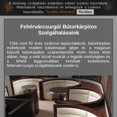
A minőségi szolgáltatás érdekében sütiket (cookie) használunk.
Weboldalunk használatával ön beleegyezik a cookie-k
használatába.
További információ
Fehérvárcsurgói Bútorkárpitos
Szolgáltatásaink
Több mint 50 éves szakmai tapasztalatunk, bútorkárpitos
műhelyünk modern kárpitosipari gépei és a magasan
képzett bútorkárpitos szakembereink révén biztos lehet
abban, hogy a ránk bízott munkák a legjobb minőségben és
a lehető leggyorsabban kerülnek kivitelezésre,
fehérvárcsurgói szolgáltatásaink esetén is.