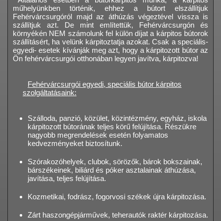
műhelyünkben történik, ehhez a bútort elszállítjuk
Fehérvárcsurgóról majd az áthúzás végeztével vissza is
szállítjuk azt. De mint említettük, Fehérvárcsurgón és
környékén NEM számolunk fel külön díjat a kárpitos bútorok
szállításért, ha velünk kárpitoztatja azokat. Csak a speciális-
egyedi- esetek kívánják meg azt, hogy a kárpitozott bútor az
Ön fehérvárcsurgói otthonában legyen javítva, kárpitozva!
Fehérvárcsurgói egyedi, speciális bútor kárpitos
szolgáltatásaink:
Szálloda, panzió, közület, közintézmény, egyház, iskola
kárpitozott bútorának teljes körű felújítása. Részükre
nagyobb megrendelések esetén folyamatos
kedvezményeket biztosítunk.
Szórakozóhelyek, clubok, sörözők, bárok bokszainak,
bárszékeinek, biliárd és póker asztalainak áthúzása,
javítása, teljes felújítása.
Kozmetikai, fodrász, fogorvosi székek újra kárpitozása.
Zárt haszongépjárművek, teherautók raktér kárpitozása.