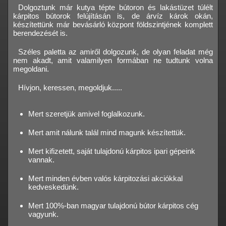
Dolgoztunk már kutya tépte bútoron és lakástüzet túlélt
kárpitos bútorok felújításán is, de árvíz károk okán,
készítettünk már bevásárló központ földszintjének komplett
berendezését is.
Széles paletta az amiről dolgozunk, de olyan feladat még
nem akadt, amit valamilyen formában ne tudtunk volna
megoldani.
Hívjon, keressen, megoldjuk.....
Mert szeretjük amivel foglalkozunk.
Mert amit nálunk talál mind magunk készítettük.
Mert kifizetett, saját tulajdonú kárpitos ipari gépeink
vannak.
Mert minden évben valós kárpitozási akciókkal
kedveskedünk.
Mert 100%-ban magyar tulajdonú bútor kárpitos cég
vagyunk.