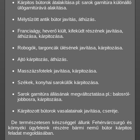
Kárpitos bútorok átalakítása pl: sarok garnitúra különálló
ülőgarnitúrává alakítása.
Mélytűzött antik bútor javítás, áthúzás.
Franciaágy, heverő kiült, kifeküdt részének javítása,
áthúzása, kárpitozása.
Robogók, targoncák ülésének javítása, kárpitozása.
Ajtó kárpitozás, áthúzás.
Masszázsfotelek javítása, kárpitozása.
Székek, konyhai sarokülők kárpitozása.
Sarok garnitúra állásának megváltoztatása pl.: balosról-
jobbosra, kárpitozása.
Kárpitozott bútorok vasalatainak javítása, cseréje.
De természetesen készséggel állunk Fehérvárcsurgó és
környéki ügyfeleink részére bármi nemű bútor kárpitos
feladat megoldásában.