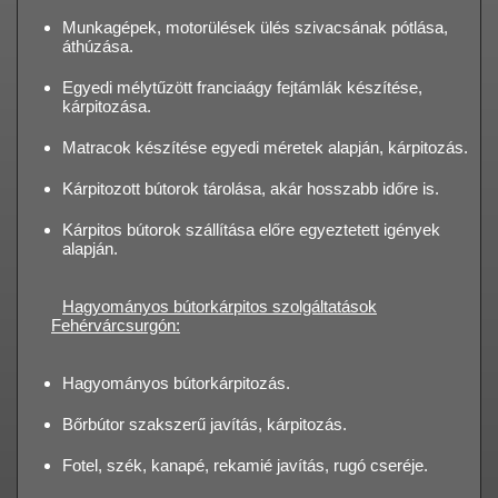
Munkagépek, motorülések ülés szivacsának pótlása,
áthúzása.
Egyedi mélytűzött franciaágy fejtámlák készítése,
kárpitozása.
Matracok készítése egyedi méretek alapján, kárpitozás.
Kárpitozott bútorok tárolása, akár hosszabb időre is.
Kárpitos bútorok szállítása előre egyeztetett igények
alapján.
Hagyományos bútorkárpitos szolgáltatások
Fehérvárcsurgón:
Hagyományos bútorkárpitozás.
Bőrbútor szakszerű javítás, kárpitozás.
Fotel, szék, kanapé, rekamié javítás, rugó cseréje.