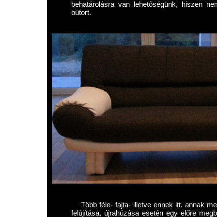
behatárolásra van lehetőségünk, hiszen nem
bútort.
Több féle- fajta- illetve ennek itt, annak m
felújítása, újrahúzása esetén egy előre megb