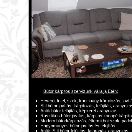
Bútor kárpitos szervizünk vállalja Etén:
Heverő, fotel, szék, franciaágy kárpitozás, javít
Stíl bútor javítás, kárpitozás, felújítás, aranyozá
Antik bútor felújítás, képkeret aranyozás
Rusztikus bútor javítás, kárpitos kanapé kárpit
Modern bútorkárpitozás, éttermi bokszok, pado
Hagyományos bútor javítás és felújítás
Antik, Stíl bútor felújítás, fafaragás, aranyozás