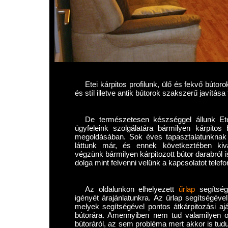
Etei kárpitos profilunk, ülő és fekvő búto
és stíl illetve antik bútorok szakszerű javítása t
De természetesen készséggel állunk Eté
ügyfeleink szolgálatára bármilyen kárpitos
megoldásában. Sok éves tapasztalatunknak 
láttunk már, és ennek következtében kiv
végzünk bármilyen kárpitozott bútor darabról
dolga mint felvenni velünk a kapcsolatot telef
Az oldalunkon elhelyezett
űrlap
segítségé
igényét árajánlatunkra. Az űrlap segítségéve
melyek segítségével pontos átkárpitozási ajá
bútorára. Amennyiben nem tud valamilyen ok
bútoráról, az sem probléma mert akkor is tudun