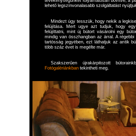
tevékenységünket folyamatosan bővítve, a pia
lehető legszínvonalasabb szolgáltatást nyújtju
Mindezt úgy tesszük, hogy nekik a legkise
felújítása. Mert ugye azt tudjuk, hogy eg
felújíttatni, mint új bútort vásárolni egy b
mindig van összhangban az árral. A régebbi
tartósság jegyében, ezt láthatjuk az antik b
több száz évet is megélte már.
Szakszerűen újrakárpitozott bútorain
Fotógalériánkban
tekintheti meg.