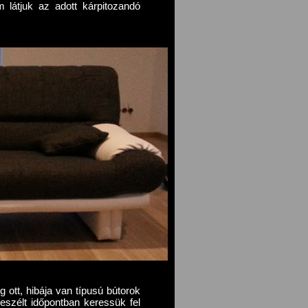
 látjuk az adott kárpitozandó
eg ott, hibája van típusú bútorok
eszélt időpontban keressük fel