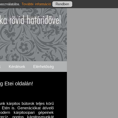
használatába.
További információ
Igénylés
Etei Szolgáltatásaink
Elérhetőségeink
k
Kérdések
Elérhetőség
g Etei oldalán!
unk kárpitos bútorok teljes körű
ár Etén is. Generációkat átívelő
odern kárpitosipari gépeinek
recíz, pontos kárpitosmunkát