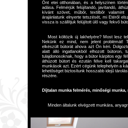
Önt etei otthonában, és a helyszínen történ
adása. Felmérjük felújítandó, javítandó, áthú
kívánt szövet, műbőr, textilbőr valamin
árajánlatunk elnyerte tetszését, mi Etéről el
vissza is szállítjuk felújított ülő vagy fekvő bút
Most költözik új lakhelyére? Most lesz te
Nekünk ez mind, nem jelent problémát! T
elkészült bútorát ahova azt Ön kéri. Dolgoz
alatt álló ingatlanokból elhozott bútoron
tulajdonosoknak, hogy a bútor kárpitos egy fé
áthúzott bútort és ezután félve kell takar
munkások azt. Ezért cégünk telephelyén a kár
lehetőséget biztosítunk hosszabb idejű tárolás
részére.
Díjtalan munka felmérés, minőségi munka, r
Minden általunk elvégzett munkára, anyagra