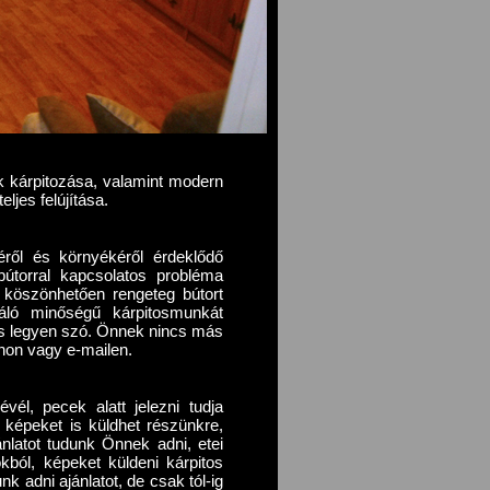
rok kárpitozása, valamint modern
eljes felújítása.
ről és környékéről érdeklődő
 bútorral kapcsolatos probléma
köszönhetően rengeteg bútort
áló minőségű kárpitosmunkát
 is legyen szó. Önnek nincs más
onon vagy e-mailen.
vél, pecek alatt jelezni tudja
l képeket is küldhet részünkre,
nlatot tudunk Önnek adni, etei
ból, képeket küldeni kárpitos
k adni ajánlatot, de csak tól-ig