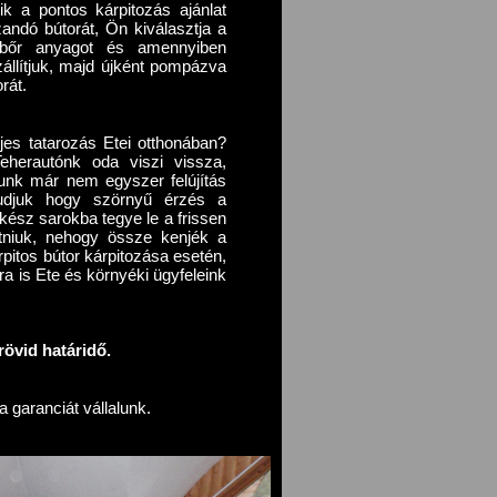
ik a pontos kárpitozás ajánlat
zandó bútorát, Ön kiválasztja a
t bőr anyagot és amennyiben
szállítjuk, majd újként pompázva
orát.
ljes tatarozás Etei otthonában?
eherautónk oda viszi vissza,
tunk már nem egyszer felújítás
, tudjuk hogy szörnyű érzés a
lkész sarokba tegye le a frissen
gatniuk, nehogy össze kenjék a
pitos bútor kárpitozása esetén,
ra is Ete és környéki ügyfeleink
övid határidő.
 garanciát vállalunk.