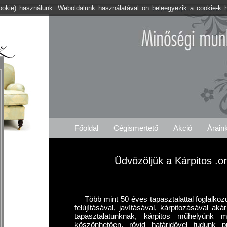
cookie) használunk. Weboldalunk használatával ön beleegyezik a cookie-k 
Kárpitos .org Ete
Árajánlat 
Főoldal
Cégismertető
Akció
Árain
Üdvözöljük a Kárpitos .or
Több mint 50 éves tapasztalattal foglalkoz
felújításával, javításával, kárpitozásával ak
tapasztalatunknak, kárpitos műhelyünk m
köszönhetően, rövid határidővel tudunk p