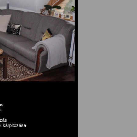
ás
s
ozás
k kárpitozása