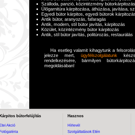
Szálloda, panzió, közintézmény bútorkárpitozá
Ülőgarnitúra kárpitozása, áthúzása, javítása, s
Egyedi bútor kárpitos, egyedi bútorok kárpitozá
Antik bútor, aranyozás, fafaragás
Antik, modern, stíl bútor javítás, kárpitozás
Közület, közintézmény bútor kárpitozás
Antik, stíl bútor javítás, politúrozás, restaurálás
Ha esetleg valamit kihagytunk a felsorolás
jelezze mert,
ügyfélszolgálatunk
készsé
rendelkezésére, bármilyen bútorkárpito
megoldásában!
Kárpitos bútorfelújítás
Hasznos
Etei Akció
Hírlevél
Fotógaléria
Szolgáltatások Etén