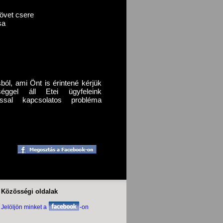
s
zövet csere
sa
ból, ami Önt is érintené kérjük
ggel áll Etei ügyfeleink
zással kapcsolatos probléma
Közösségi oldalak
Jelöljön minket a
-on