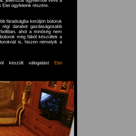
c jellemzőit figyelembe véve a
k Etei ügyfeleink részére.
bb fáradságba kerüljön bútoruk
y régi darabot gazdaságosabb
útorboltban, ahol a minőség nem
 bútorok még fából készültek a
útoroknál is, hiszen némelyik a
kból készült válogatást
Etei