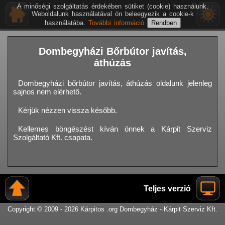
A minőségi szolgáltatás érdekében sütiket (cookie) használunk.
Weboldalunk használatával ön beleegyezik a cookie-k
használatába.
További információ
Dombegyházi Bőrbútor javítás,
áthúzás
Dombegyházi bőrbútor javítás, áthúzás oldalunk jelenleg
sajnos nem elérhető.
Kérjük nézzen vissza később.
Kellemes böngészést kíván önnek a Kárpit Szerviz
Szolgáltató Kft. csapata.
Teljes verzió
Copyright © 2009 - 2026 Kárpitos .org Dombegyház - Kárpit Szerviz Kft.