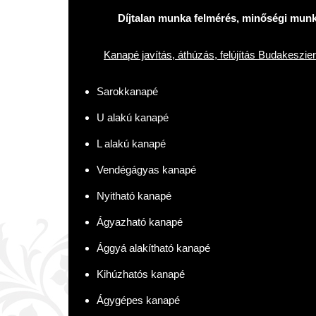
Díjtalan munka felmérés, minőségi munka
Kanapé javítás, áthúzás, felújítás Budakeszie
Sarokkanapé
U alakú kanapé
L alakú kanapé
Vendégágyas kanapé
Nyitható kanapé
Ágyazható kanapé
Ággyá alakítható kanapé
Kihúzhatós kanapé
Ágygépes kanapé