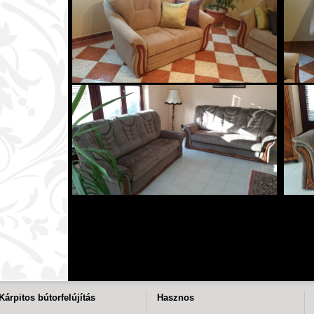
Kárpitos bútorfelújítás
Hasznos