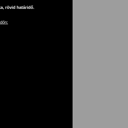
, rövid határidő.
rdőn: