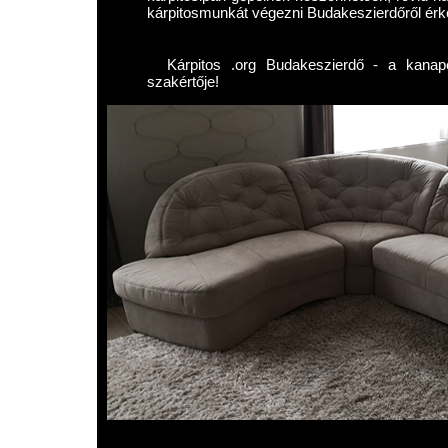
kárpitosmunkát végezni Budakeszierdőről érk
Kárpitos .org Budakeszierdő - a kanapé 
szakértője!