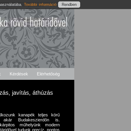
használatába.
További információ
Budakeszierdői Szolgáltatásaink
Elérhetőségeink
k
Kérdések
Elérhetőség
ás, javítás, áthúzás
alkozunk kanapék teljes körű
val akár Budakeszierdőn is.
, kárpitos műhelyünk modern
táridővel tudunk precíz, pontos