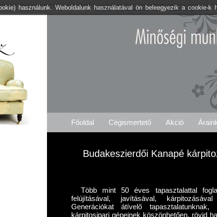
cookie) használunk. Weboldalunk használatával ön beleegyezik a cookie-k 
Kárpitos .org Budakeszierdő
Árajánlat Igénylés
Főoldal
Cégismertető
Akció
Árain
Budakeszierdői Kanapé kárpitoz
Több mint 50 éves tapasztalattal fogl
felújításával, javításával, kárpitozásá
Generációkat átívelő tapasztalatunknak
kárpitosipari gépeinek köszönhetően, rövid ha