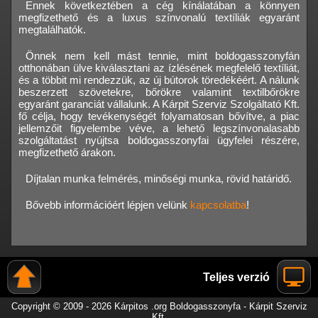
Ennek következtében a cég kínálatában a könnyen
megfizethető és a luxus színvonalú textíliák egyaránt
megtalálhatók.
Önnek nem kell mást tennie, mint boldogasszonyfán
otthonában ülve kiválasztani az ízlésének megfelelő textíliát,
és a többit mi rendezzük, az új bútorok töredékéért. A nálunk
beszerzett szövetekre, bőrökre valamint textilbőrökre
egyaránt garanciát vállalunk. A Kárpit Szerviz Szolgáltató Kft.
fő célja, hogy tevékenységét folyamatosan bővítve, a piac
jellemzőit figyelembe véve, a lehető legszínvonalasabb
szolgáltatást nyújtsa boldogasszonyfai ügyfelei részére,
megfizethető árakon.
Díjtalan munka felmérés, minőségi munka, rövid határidő.
Bővebb információért lépjen velünk
kapcsolatba
!
Teljes verzió
Copyright © 2009 - 2026 Kárpitos .org Boldogasszonyfa - Kárpit Szerviz
Kft.