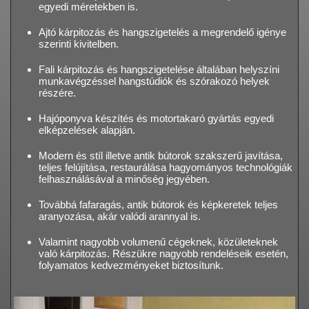
egyedi méretekben is.
Ajtó kárpitozás és hangszigetelés a megrendelő igénye
szerinti kivitelben.
Fali kárpitozás és hangszigetelése általában helyszíni
munkavégzéssel hangstúdiók és szórakozó helyek
részére.
Hajóponyva készítés és motortakaró gyártás egyedi
elképzelések alapján.
Modern és stíl illetve antik bútorok szakszerű javítása,
teljes felújítása, restaurálása hagyományos technológiák
felhasználásával a minőség jegyében.
Továbbá fafaragás, antik bútorok és képkeretek teljes
aranyozása, akár valódi arannyal is.
Valamint nagyobb volumenű cégeknek, közületeknek
való kárpitozás. Részükre nagyobb rendeléseik esetén,
folyamatos kedvezményeket biztosítunk.