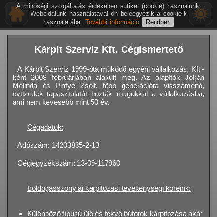
A minőségi szolgáltatás érdekében sütiket (cookie) használunk.
Weboldalunk használatával ön beleegyezik a cookie-k
használatába.
További információ
Kárpit Szerviz Kft. Cégismertető
A Kárpit Szerviz 1999-óta működő egyéni vállalkozás, Kft.-
ként 2008 februárjában alakult meg. Az alapítók Jokán
Melinda és Pintye Zsolt, több generációra visszamenő,
évtizedek tapasztalatát hozták magukkal a vállalkozásba,
ami nem kevesebb mint 50 év.
Cégadatok:
Adószám: 14203835-2-13
Cégjegyzékszám: 13-09-117960
Boldogasszonyfai kárpitozási tevékenységi köreink:
Különböző típusú ülő és fekvő bútorok kárpitozása akár