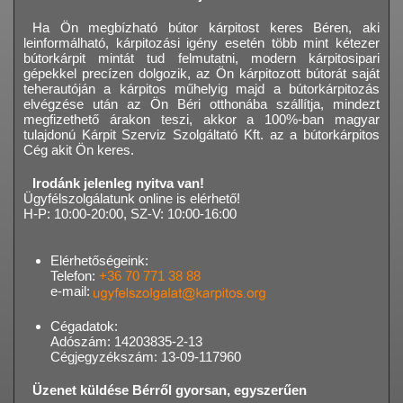
Ha Ön megbízható bútor kárpitost keres Béren, aki
leinformálható, kárpitozási igény esetén több mint kétezer
bútorkárpit mintát tud felmutatni, modern kárpitosipari
gépekkel precízen dolgozik, az Ön kárpitozott bútorát saját
teherautóján a kárpitos műhelyig majd a bútorkárpitozás
elvégzése után az Ön Béri otthonába szállítja, mindezt
megfizethető árakon teszi, akkor a 100%-ban magyar
tulajdonú Kárpit Szerviz Szolgáltató Kft. az a bútorkárpitos
Cég akit Ön keres.
Irodánk jelenleg nyitva van!
Ügyfélszolgálatunk online is elérhető!
H-P: 10:00-20:00, SZ-V: 10:00-16:00
Elérhetőségeink:
Telefon:
+36 70 771 38 88
e-mail:
Cégadatok:
Adószám: 14203835-2-13
Cégjegyzékszám: 13-09-117960
Üzenet küldése Bérről gyorsan, egyszerűen