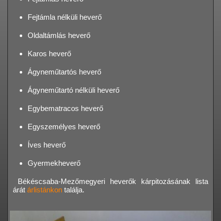
Fejtámla nélküli heverő
Oldaltámlás heverő
Karos heverő
Ágyneműtartós heverő
Ágyneműtartó nélküli heverő
Egybematracos heverő
Egyszemélyes heverő
Íves heverő
Gyermekheverő
Békéscsaba-Mezőmegyeri heverők kárpitozásának lista
árát
árlistánkon
találja.