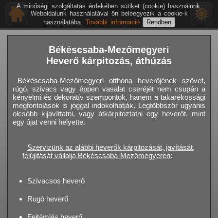
A minőségi szolgáltatás érdekében sütiket (cookie) használunk.
Weboldalunk használatával ön beleegyezik a cookie-k
használatába.
További információ
Békéscsaba-Mezőmegyeri
Heverő kárpitozás, áthúzás
Békéscsaba-Mezőmegyeri otthona heverőjének szövet,
rúgó, szivacs vagy éppen vasalat cseréjét nem csupán a
kényelmi és dekoratív szempontok, hanem a takarékossági
megfontolások is joggal indokolhatják. Legtöbbször ugyanis
olcsóbb kijavíttatni, vagy átkárpitoztatni egy heverőt, mint
egy újat venni helyette.
Szervizünk az alábbi heverők kárpitozását, javítását,
felújítását vállalja Békéscsaba-Mezőmegyeren:
Szivacsos heverő
Rugó heverő
Fejtámlás heverő