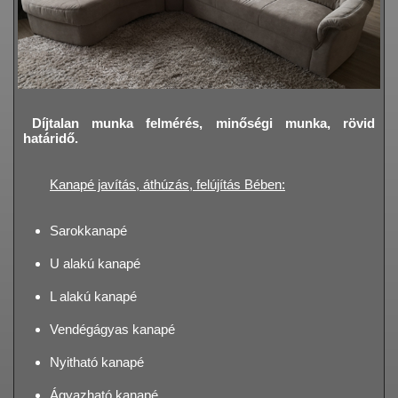
Díjtalan munka felmérés, minőségi munka, rövid
határidő.
Kanapé javítás, áthúzás, felújítás Bében:
Sarokkanapé
U alakú kanapé
L alakú kanapé
Vendégágyas kanapé
Nyitható kanapé
Ágyazható kanapé