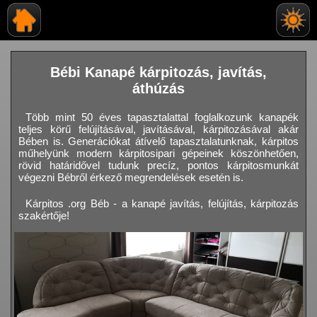
Bébi Kanapé kárpitozás, javítás,
áthúzás
Több mint 50 éves tapasztalattal foglalkozunk kanapék
teljes körű felújításával, javításával, kárpitozásával akár
Bében is. Generációkat átívelő tapasztalatunknak, kárpitos
műhelyünk modern kárpitosipari gépeinek köszönhetően,
rövid határidővel tudunk precíz, pontos kárpitosmunkát
végezni Bébről érkező megrendelések esetén is.
Kárpitos .org Béb - a kanapé javítás, felújítás, kárpitozás
szakértője!