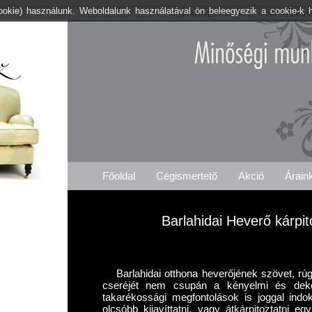
cookie) használunk. Weboldalunk használatával ön beleegyezik a cookie-k 
Kárpitos .org Barlahida
Árajánlat Igényl
Főoldal
Cégismertető
Akció
Árain
Barlahidai Heverő kárpi
Barlahidai otthona heverőjének szövet, rú
cseréjét nem csupán a kényelmi és dek
takarékossági megfontolások is joggal indo
olcsóbb kijavíttatni, vagy átkárpitoztatni e