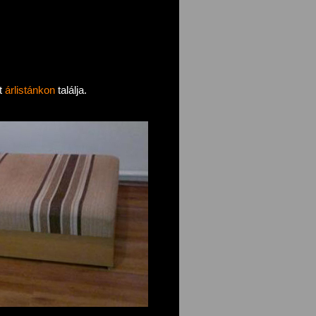
át
árlistánkon
találja.