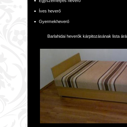
Egyszemélyes heverő
Íves heverő
Gyermekheverő
Barlahidai heverők kárpitozásának lista ár