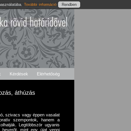
használatába.
További információ
és
Barlahidai Szolgáltatásaink
Elérhetőségeink
k
Kérdések
Elérhetőség
tozás, áthúzás
gó, szivacs vagy éppen vasalat
oratív szempontok, hanem a
kolhatják. Legtöbbször ugyanis
gy heverőt, mint egy újat venni