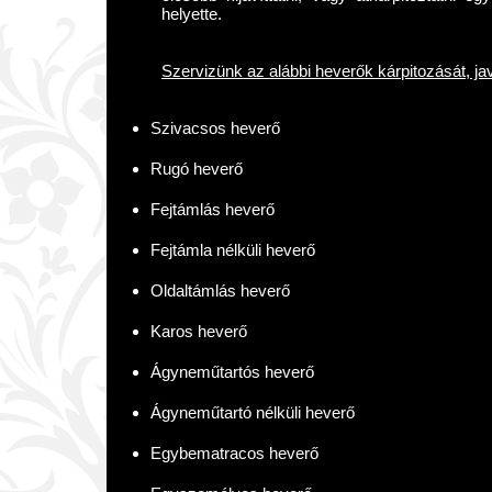
helyette.
Szervizünk az alábbi heverők kárpitozását, javít
Szivacsos heverő
Rugó heverő
Fejtámlás heverő
Fejtámla nélküli heverő
Oldaltámlás heverő
Karos heverő
Ágyneműtartós heverő
Ágyneműtartó nélküli heverő
Egybematracos heverő