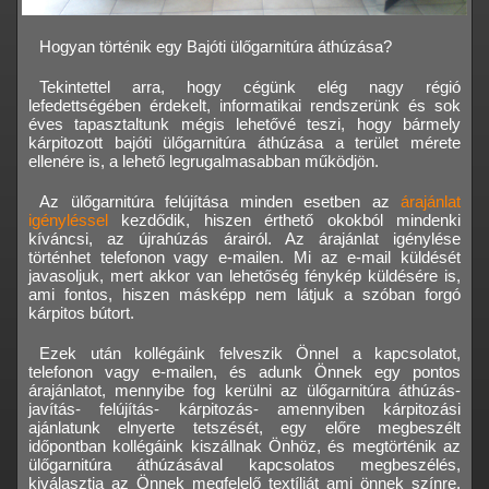
Hogyan történik egy Bajóti ülőgarnitúra áthúzása?
Tekintettel arra, hogy cégünk elég nagy régió
lefedettségében érdekelt, informatikai rendszerünk és sok
éves tapasztaltunk mégis lehetővé teszi, hogy bármely
kárpitozott bajóti ülőgarnitúra áthúzása a terület mérete
ellenére is, a lehető legrugalmasabban működjön.
Az ülőgarnitúra felújítása minden esetben az
árajánlat
igényléssel
kezdődik, hiszen érthető okokból mindenki
kíváncsi, az újrahúzás árairól. Az árajánlat igénylése
történhet telefonon vagy e-mailen. Mi az e-mail küldését
javasoljuk, mert akkor van lehetőség fénykép küldésére is,
ami fontos, hiszen másképp nem látjuk a szóban forgó
kárpitos bútort.
Ezek után kollégáink felveszik Önnel a kapcsolatot,
telefonon vagy e-mailen, és adunk Önnek egy pontos
árajánlatot, mennyibe fog kerülni az ülőgarnitúra áthúzás-
javítás- felújítás- kárpitozás- amennyiben kárpitozási
ajánlatunk elnyerte tetszését, egy előre megbeszélt
időpontban kollégáink kiszállnak Önhöz, és megtörténik az
ülőgarnitúra áthúzásával kapcsolatos megbeszélés,
kiválasztja az Önnek megfelelő textíliát ami önnek színre,