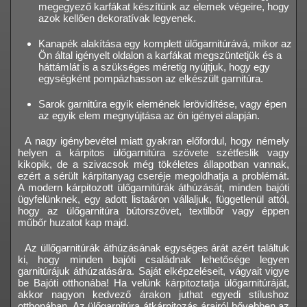
megegyező karfákat készítünk az elemek végeire, hogy
azok kellően dekoratívak legyenek.
Kanapék alakítása egy komplett ülőgarnitúrává, mikor az
Ön által igényelt oldalon a karfákat megszüntetjük és a
háttámlát is a szükséges méretig nyújtjuk, hogy egy
egységként pompázhasson az elkészült garnitúra.
Sarok garnitúra egyik elemének lerövidítése, vagy épen
az egyik elem megnyújtása az ön igényei alapján.
A nagy igénybevétel miatt gyakran előfordul, hogy némely
helyen a kárpitos ülőgarnitúra szövete szétfeslik vagy
kikopik, de a szivacsok még tökéletes állapotban vannak,
ezért a sérült kárpitanyag cseréje megoldhatja a problémát.
A modern kárpitozott ülőgarnitúrák áthúzását, minden bajóti
ügyfelünknek, egy adott listaáron vállaljuk, függetlenül attól,
hogy az ülőgarnitúra bútorszövet, textilbőr vagy éppen
műbőr huzatot kap majd.
Az üllőgarnitúrák áthúzásának egységes árát azért találtuk
ki, hogy minden bajóti családnak lehetősége legyen
garnitúrájuk áthúzatására. Saját elképzeléseit, vágyait vigye
be Bajóti otthonába! Ha velünk kárpitoztatja ülőgarnitúráját,
akkor nagyon kedvező árakon juthat egyedi stílushoz
otthonában. Az ülőgarnitúra átkárpitozás árairól bővebben az