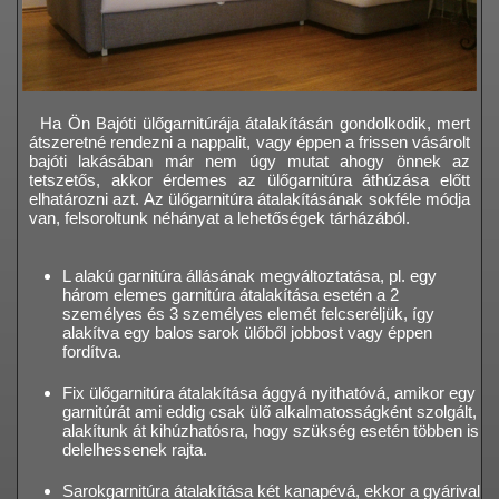
Ha Ön Bajóti ülőgarnitúrája átalakításán gondolkodik, mert
átszeretné rendezni a nappalit, vagy éppen a frissen vásárolt
bajóti lakásában már nem úgy mutat ahogy önnek az
tetszetős, akkor érdemes az ülőgarnitúra áthúzása előtt
elhatározni azt. Az ülőgarnitúra átalakításának sokféle módja
van, felsoroltunk néhányat a lehetőségek tárházából.
L alakú garnitúra állásának megváltoztatása, pl. egy
három elemes garnitúra átalakítása esetén a 2
személyes és 3 személyes elemét felcseréljük, így
alakítva egy balos sarok ülőből jobbost vagy éppen
fordítva.
Fix ülőgarnitúra átalakítása ággyá nyithatóvá, amikor egy
garnitúrát ami eddig csak ülő alkalmatosságként szolgált,
alakítunk át kihúzhatósra, hogy szükség esetén többen is
delelhessenek rajta.
Sarokgarnitúra átalakítása két kanapévá, ekkor a gyárival