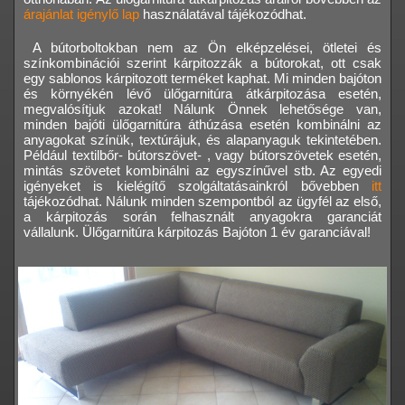
árajánlat igénylő lap
használatával tájékozódhat.
A bútorboltokban nem az Ön elképzelései, ötletei és
színkombinációi szerint kárpitozzák a bútorokat, ott csak
egy sablonos kárpitozott terméket kaphat. Mi minden bajóton
és környékén lévő ülőgarnitúra átkárpitozása esetén,
megvalósítjuk azokat! Nálunk Önnek lehetősége van,
minden bajóti ülőgarnitúra áthúzása esetén kombinálni az
anyagokat színük, textúrájuk, és alapanyaguk tekintetében.
Például textilbőr- bútorszövet- , vagy bútorszövetek esetén,
mintás szövetet kombinálni az egyszínűvel stb. Az egyedi
igényeket is kielégítő szolgáltatásainkról bővebben
itt
tájékozódhat. Nálunk minden szempontból az ügyfél az első,
a kárpitozás során felhasznált anyagokra garanciát
vállalunk. Ülőgarnitúra kárpitozás Bajóton 1 év garanciával!