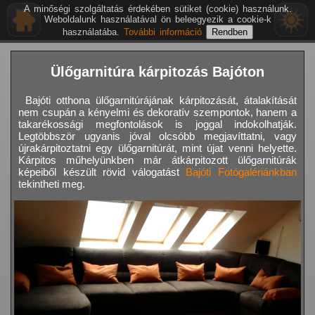
A minőségi szolgáltatás érdekében sütiket (cookie) használunk.
Weboldalunk használatával ön beleegyezik a cookie-k
használatába.
További információ
Ülőgarnitúra kárpitozás Bajóton
Bajóti otthona ülőgarnitúrájának kárpitozását, átalakítását
nem csupán a kényelmi és dekoratív szempontok, hanem a
takarékossági megfontolások is joggal indokolhatják.
Legtöbbször ugyanis jóval olcsóbb megjavíttatni, vagy
újrakárpitoztatni egy ülőgarnitúrát, mint újat venni helyette.
Kárpitos műhelyünkben már átkárpitozott ülőgarnitúrák
képeiből készült rövid válogatást
Bajóti Fotógalériánkban
tekintheti meg.