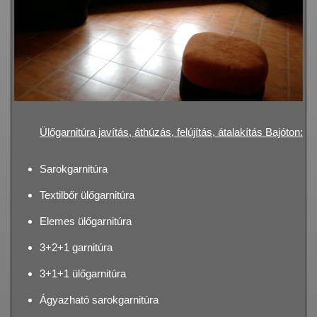
Ülőgarnitúra javítás, áthúzás, felújítás, átalakítás Bajóton:
Sarokgarnitúra
Textilbőr ülőgarnitúra
Elemes ülőgarnitúra
3+2+1 garnitúra
3+1+1 ülőgarnitúra
Ágyazható sarokgarnitúra