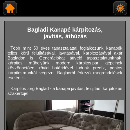
Bagladi Kanapé kárpitozás,
javítás, áthúzás
Több mint 50 éves tapasztalattal foglalkozunk kanapék
teljes körű felújításával, javításával, kárpitozásával akár
Bagladon is. Generációkat átívelő tapasztalatunknak,
kárpitos műhelyünk modern kárpitosipari gépeinek
köszönhetően, rövid határidővel tudunk precíz, pontos
kárpitosmunkát végezni Bagladról érkező megrendelések
esetén is.
Kárpitos .org Baglad - a kanapé javítás, felújítás, kárpitozás
szakértője!