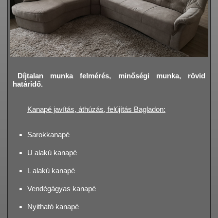
Díjtalan munka felmérés, minőségi munka, rövid
határidő.
Kanapé javítás, áthúzás, felújítás Bagladon:
Sarokkanapé
U alakú kanapé
L alakú kanapé
Vendégágyas kanapé
Nyitható kanapé