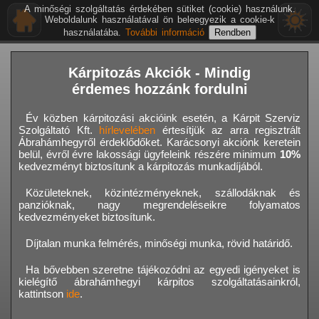
A minőségi szolgáltatás érdekében sütiket (cookie) használunk.
Weboldalunk használatával ön beleegyezik a cookie-k
használatába.
További információ
Kárpitozás Akciók - Mindig
érdemes hozzánk fordulni
Év közben kárpitozási akcióink esetén, a Kárpit Szerviz
Szolgáltató Kft.
hírlevelében
értesítjük az arra regisztrált
Ábrahámhegyről érdeklődőket. Karácsonyi akciónk keretein
belül, évről évre lakossági ügyfeleink részére minimum
10%
kedvezményt biztosítunk a kárpitozás munkadíjából.
Közületeknek, közintézményeknek, szállodáknak és
panzióknak, nagy megrendeléseikre folyamatos
kedvezményeket biztosítunk.
Díjtalan munka felmérés, minőségi munka, rövid határidő.
Ha bővebben szeretne tájékozódni az egyedi igényeket is
kielégítő ábrahámhegyi kárpitos szolgáltatásainkról,
kattintson
ide
.