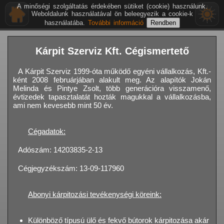
A minőségi szolgáltatás érdekében sütiket (cookie) használunk.
Weboldalunk használatával ön beleegyezik a cookie-k
használatába.
További információ
Kárpit Szerviz Kft. Cégismertető
A Kárpit Szerviz 1999-óta működő egyéni vállalkozás, Kft.-
ként 2008 februárjában alakult meg. Az alapítók Jokán
Melinda és Pintye Zsolt, több generációra visszamenő,
évtizedek tapasztalatát hozták magukkal a vállalkozásba,
ami nem kevesebb mint 50 év.
Cégadatok:
Adószám: 14203835-2-13
Cégjegyzékszám: 13-09-117960
Abonyi kárpitozási tevékenységi köreink:
Különböző típusú ülő és fekvő bútorok kárpitozása akár