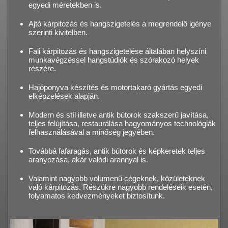
egyedi méretekben is.
Ajtó kárpitozás és hangszigetelés a megrendelő igénye
szerinti kivitelben.
Fali kárpitozás és hangszigetelése általában helyszíni
munkavégzéssel hangstúdiók és szórakozó helyek
részére.
Hajóponyva készítés és motortakaró gyártás egyedi
elképzelések alapján.
Modern és stíl illetve antik bútorok szakszerű javítása,
teljes felújítása, restaurálása hagyományos technológiák
felhasználásával a minőség jegyében.
Továbbá fafaragás, antik bútorok és képkeretek teljes
aranyozása, akár valódi arannyal is.
Valamint nagyobb volumenű cégeknek, közületeknek
való kárpitozás. Részükre nagyobb rendeléseik esetén,
folyamatos kedvezményeket biztosítunk.