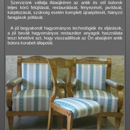
Szervizünk vállalja Abaújkéren az antik és stíl bútorok
teljes körű felújítását, restaurálását, fényezését, javítását,
kárpitozását, szükség esetén komplett újraépítését, hiányzó
faragások pótlását.
A jól begyakorolt hagyományos technológiák és eljárások,
a jól bevált hagyományos restaurátor anyagok használata
teszi lehetővé azt, hogy visszaállítsuk az Ön abaújkéri antik
bútora korabeli állapotát.