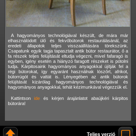
A hagyományos technológiával készült, de mára már
elhasználódott ülő és fekvőbútorok restaurálásánál, az
eredeti állapotok teljes visszaállítására törekszünk.
Csapatunk egyik tagja tapasztalt antik bútor restaurátor, ő a
fa részek teljes felújítását eltudja végezni, mivel fafaragó is
egyben, igény esetén a hiányzó faragott részeket is pótolni
tudja. Kárpitosaink hagyományos anyagokkal újítják fel a
régi bútorokat, így egyaránt használnak lószőrt, afrikot,
bútorrúgót és vattát is. Lényegében az antik bútorok
felújítását kizárólag hagyományos technológiával és
hagyományos anyagokkal, tehát kézimunkával végezzük el.
Kattintson
ide
és kérjen árajánlatot abaújkéri kárpitos
bútorára!
Teljes verzió