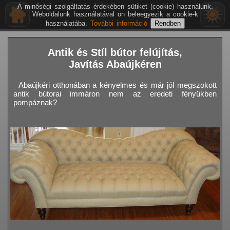
A minőségi szolgáltatás érdekében sütiket (cookie) használunk.
Weboldalunk használatával ön beleegyezik a cookie-k
használatába.
További információ
Antik és Stíl bútor felújítás,
Javítás Abaújkéren
Abaújkéri otthonában a kényelmes és már jól megszokott
antik bútorai immáron nem az eredeti fényükben
pompáznak?