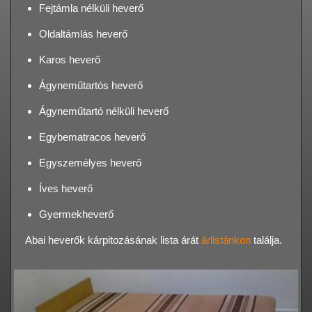
Fejtámla nélküli heverő
Oldaltámlás heverő
Karos heverő
Ágyneműtartós heverő
Ágyneműtartó nélküli heverő
Egybematracos heverő
Egyszemélyes heverő
Íves heverő
Gyermekheverő
Abai heverők kárpitozásának lista árát
árlistánkon
találja.