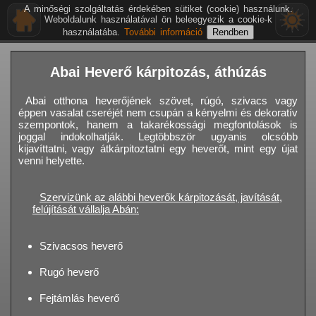
A minőségi szolgáltatás érdekében sütiket (cookie) használunk.
Weboldalunk használatával ön beleegyezik a cookie-k
használatába.
További információ
Abai Heverő kárpitozás, áthúzás
Abai otthona heverőjének szövet, rúgó, szivacs vagy
éppen vasalat cseréjét nem csupán a kényelmi és dekoratív
szempontok, hanem a takarékossági megfontolások is
joggal indokolhatják. Legtöbbször ugyanis olcsóbb
kijavíttatni, vagy átkárpitoztatni egy heverőt, mint egy újat
venni helyette.
Szervizünk az alábbi heverők kárpitozását, javítását,
felújítását vállalja Abán:
Szivacsos heverő
Rugó heverő
Fejtámlás heverő