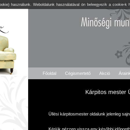
cookie) használunk. Weboldalunk használatával ön beleegyezik a cookie-k 
Kárpitos .org Üllés
Árajánlat I
Főoldal
Cégismertető
Akció
Árain
Kárpitos mester 
Üllési kárpitosmester oldalunk jelenleg saj
Kérjük nézzen vissza egy későbbi időpont