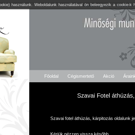
cookie) használunk. Weboldalunk használatával ön beleegyezik a cookie-k 
Kárpitos .org Szava
Árajánlat Igé
Főoldal
Cégismertető
Akció
Árain
Szavai Fotel áthúzás,
Szavai fotel áthúzás, kárpitozás oldalunk j
Kérjük nézzen vissza később.