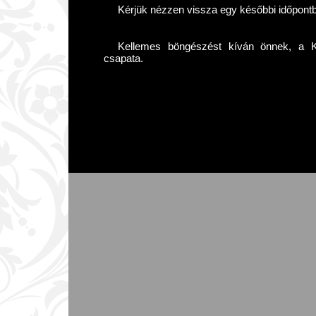
Kérjük nézzen vissza egy későbbi időpont
Kellemes böngészést kíván önnek, a Kár
csapata.