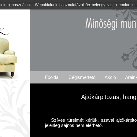
cookie) használunk. Weboldalunk használatával ön beleegyezik a cookie-k 
Kárpitos .org Szava
Árajánlat Igé
Főoldal
Cégismertető
Akció
Árain
Ajtókárpitozás, hang
Szíves türelmét kérjük, szavai ajtókárpit
jelenleg sajnos nem elérhető.