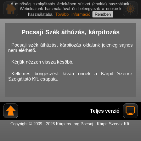
A minőségi szolgáltatás érdekében sütiket (cookie) használunk.
Weboldalunk használatával ön beleegyezik a cookie-k
használatába.
További információ
Pocsaji Szék áthúzás, kárpitozás
Pocsaji szék áthúzás, kárpitozás oldalunk jelenleg sajnos
nem elérhető.
Kérjük nézzen vissza később.
Kellemes böngészést kíván önnek a Kárpit Szerviz
Szolgáltató Kft. csapata.
Teljes verzió
Copyright © 2009 - 2026 Kárpitos .org Pocsaj - Kárpit Szerviz Kft.