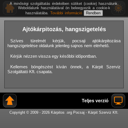
A minőségi szolgáltatás érdekében sütiket (cookie) használunk.
Weboldalunk használatával ön beleegyezik a cookie-k
használatába.
További információ
Ajtókárpitozás, hangszigetelés
Szíves türelmét kérjük, pocsaji ajtókárpitozása
hangszigetelése oldalunk jelenleg sajnos nem elérhető.
Kérjük nézzen vissza egy későbbi időpontban.
Kellemes böngészést kíván önnek, a Kárpit Szerviz
Szolgáltató Kft. csapata.
Teljes verzió
Copyright © 2009 - 2026 Kárpitos .org Pocsaj - Kárpit Szerviz Kft.